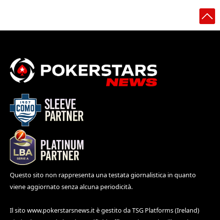
Questo sito non rappresenta una testata giornalistica in quanto
viene aggiornato senza alcuna periodicità.
Il sito
www.pokerstarsnews.it
è gestito da TSG Platforms (Ireland)