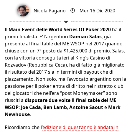
Nicola Pagano
Mer 16 Dic 2020
Il
Main Event delle World Series Of Poker 2020
ha il
primo finalista. E’ l’argentino
Damian Salas
, già
presente al final table del ME WSOP nel 2017 quando
chiuse con un 7° posto da $1.425.000 di premio. Salas,
con la vittoria conseguita ieri al King’s Casino di
Rozvadov (Repubblica Ceca), ha di fatto già migliorato
il risultato del 2017 sia in termini di payout che di
piazzamento. Non solo, ma l’avvocato argentino con la
passione per il poker entra di diritto nel ristretto club
dei giocatori che nell’era “post Moneymaker” sono
riusciti a
disputare due volte il final table del ME
WSOP
:
Joe Cada
,
Ben Lamb
,
Antoine Saout
e
Mark
Newhouse
.
Ricordiamo che l’
edizione di quest’anno è andata in