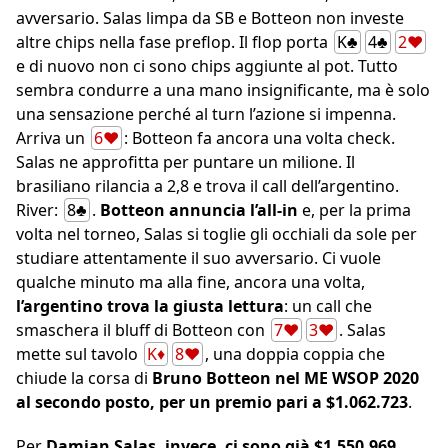
avversario. Salas limpa da SB e Botteon non investe
altre chips nella fase preflop. Il flop porta
K♣
4♣
2♥
e di nuovo non ci sono chips aggiunte al pot. Tutto
sembra condurre a una mano insignificante, ma è solo
una sensazione perché al turn l’azione si impenna.
Arriva un
6♥
: Botteon fa ancora una volta check.
Salas ne approfitta per puntare un milione. Il
brasiliano rilancia a 2,8 e trova il call dell’argentino.
River:
8♣
.
Botteon annuncia l’all-in
e, per la prima
volta nel torneo, Salas si toglie gli occhiali da sole per
studiare attentamente il suo avversario. Ci vuole
qualche minuto ma alla fine, ancora una volta,
l’argentino trova la giusta lettura
: un call che
smaschera il bluff di Botteon con
7♥
3♥
. Salas
mette sul tavolo
K♦
8♥
, una doppia coppia che
chiude la corsa di
Bruno Botteon nel ME WSOP 2020
al secondo posto, per un premio pari a
$1.062.723
.
Per
Damian Salas, invece, ci sono già $1.550.969