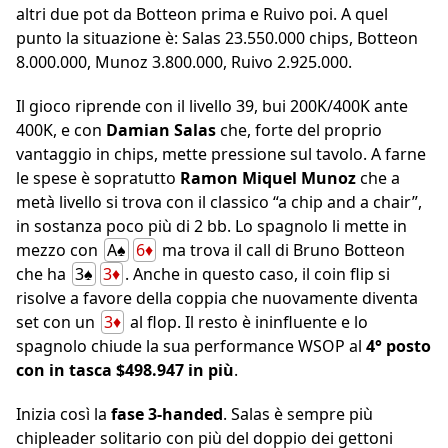
altri due pot da Botteon prima e Ruivo poi. A quel
punto la situazione è: Salas 23.550.000 chips, Botteon
8.000.000, Munoz 3.800.000, Ruivo 2.925.000.
Il gioco riprende con il livello 39, bui 200K/400K ante
400K, e con
Damian Salas
che, forte del proprio
vantaggio in chips, mette pressione sul tavolo. A farne
le spese è sopratutto
Ramon Miquel Munoz
che a
metà livello si trova con il classico “a chip and a chair”,
in sostanza poco più di 2 bb. Lo spagnolo li mette in
mezzo con
A♠
6♦
ma trova il call di Bruno Botteon
che ha
3♠
3♦
. Anche in questo caso, il coin flip si
risolve a favore della coppia che nuovamente diventa
set con un
3♦
al flop. Il resto è ininfluente e lo
spagnolo chiude la sua performance WSOP al
4° posto
con in tasca $498.947 in più
.
Inizia così la
fase 3-handed
. Salas è sempre più
chipleader solitario con più del doppio dei gettoni