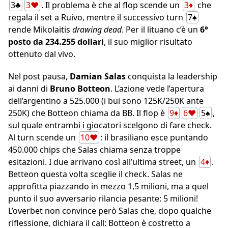
3♣
3♥
. Il problema è che al flop scende un
3♦
che
regala il set a Ruivo, mentre il successivo turn
7♠
rende Mikolaitis
drawing dead
. Per il lituano c’è un
6°
posto da 234.255 dollari
, il suo miglior risultato
ottenuto dal vivo.
Nel post pausa,
Damian Salas
conquista la leadership
ai danni di
Bruno Botteon
. L’azione vede l’apertura
dell’argentino a 525.000 (i bui sono 125K/250K ante
250K) che Botteon chiama da BB. Il flop è
9♦
6♥
5♠
,
sul quale entrambi i giocatori scelgono di fare check.
Al turn scende un
10♥
: il brasiliano esce puntando
450.000 chips che Salas chiama senza troppe
esitazioni. I due arrivano così all’ultima street, un
4♦
.
Betteon questa volta sceglie il check. Salas ne
approfitta piazzando in mezzo 1,5 milioni, ma a quel
punto il suo avversario rilancia pesante: 5 milioni!
L’overbet non convince però Salas che, dopo qualche
riflessione, dichiara il call: Botteon è costretto a