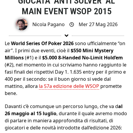
GIOCATA ‘ANTI SOLVER’ AL
MAIN EVENT WSOP 2015
Nicola Pagano
Mer 27 Mag 2026
Le
World Series Of Poker 2026
sono ufficialmente “on
air”. I primi due eventi, cioè il
$550 Mini Mystery
Millions
(#1) e il
$5.000 8-Handed No-Limit Hold’em
(#2), nel momento in cui scriviamo hanno raggiunto le
fasi finali dei rispettivi Day 1. 1.635 entry per il primo e
400 per il secondo: se il buon giorno si vede dal
mattino, allora
la 57a edizione delle WSOP
promette
bene.
Davanti c’è comunque un percorso lungo, che va d
al
26 maggio al 15 luglio
, durante il quale avremo modo
di parlare in maniera approfondita di risultati, di
giocatori e delle novità introdotte dall’edizione 2026: