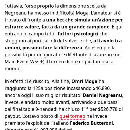
Tuttavia, forse proprio la dimensione scelta da
Negreanu ha messo in difficoltà Moga. L’amateur si è
trovato di fronte a
una bet che simula un’azione per
estrarre valore, fatta da un grande campione
. E qui
entrano in campo tutti i
fattori psicologici
che
sfuggono ai puri calcoli del solver e che,
al tavolo tra
umani
,
possono fare la differenza
. Ad esempio la
possibilità per un giocatore dilettante di avanzare nel
Main Event WSOP, il torneo di poker più famoso al
mondo.
In effetti ci è riuscito. Alla fine,
Omri Moga
ha
raggiunto la 125a posizione incassando $46.890,
ancora oggi il suo miglior risultato.
Daniel Negreanu
,
invece, è andato molto avanti, arrivando a due passi
dal final table 9-handed: ha chiuso 11° per $526.778 di
payout. L’ottavo posto di
quel torneo
ha invece
premiato l’exploit dell’italiano
Federico Butteron
i,