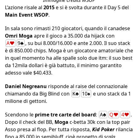
Immagine credits WSOP
L’azione risale al
2015
e si è svolta durante il Day 5 del
Main Event WSOP
.
In sala sono rimasti 210 giocatori, quando il canadese
Omri Moga
apre il gioco a 35.000 da hijack con
A♥
9♣
, su bui 8.000/16.000 e ante 2.000. Il suo stack
è di 850.000 chips. Moga è un giocatore amatoriale che
in quel momento ha alle spalle solo due itm: il suo best
da 12mila dollari è già battuto, il minimo garantito
adesso vale $40.433.
Daniel Negreanu
risponde al raise del connazionale
chiamando da Big Blind con
K♣
10♠
e uno stack da 1
milione di gettoni.
Scendono le
prime tre carte del board
:
A♣
Q♥
4♥
.
Dopo il check del BB,
Moga
c-betta 30k con la top pair
Asso presa al flop. Per tutta risposta,
Kid Poker
rilancia
fino a 85.000 in semibluff, cioè progetto di
scala