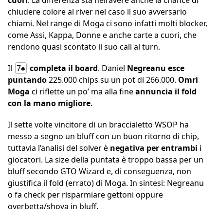
cuori
. La differenza sta nell’avere anche la chance di
chiudere colore al river nel caso il suo avversario
chiami. Nel range di Moga ci sono infatti molti blocker,
come Assi, Kappa, Donne e anche carte a cuori, che
rendono quasi scontato il suo call al turn.
Il
7♠
completa il board
. Daniel
Negreanu esce
puntando
225.000 chips su un pot di 266.000.
Omri
Moga
ci riflette un po’ ma alla fine
annuncia il fold
con la mano migliore
.
Il sette volte vincitore di un braccialetto WSOP ha
messo a segno un bluff con un buon ritorno di chip,
tuttavia l’analisi del solver è
negativa per entrambi
i
giocatori. La size della puntata è troppo bassa per un
bluff secondo GTO Wizard e, di conseguenza, non
giustifica il fold (errato) di Moga. In sintesi: Negreanu
o fa check per risparmiare gettoni oppure
overbetta/shova in bluff.