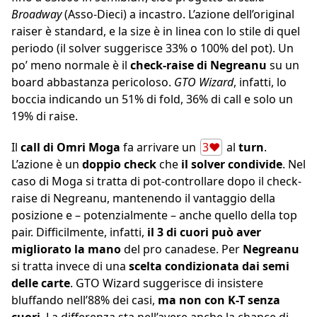
Broadway
(Asso-Dieci) a incastro. L’azione dell’original
raiser è standard, e la size è in linea con lo stile di quel
periodo (il solver suggerisce 33% o 100% del pot). Un
po’ meno normale è il
check-raise di Negreanu
su un
board abbastanza pericoloso.
GTO Wizard
, infatti, lo
boccia indicando un 51% di fold, 36% di call e solo un
19% di raise.
Il
call di Omri Moga
fa arrivare un
3♥
al
turn
.
L’azione è un
doppio check
che
il solver condivide
. Nel
caso di Moga si tratta di pot-controllare dopo il check-
raise di Negreanu, mantenendo il vantaggio della
posizione e – potenzialmente – anche quello della top
pair. Difficilmente, infatti,
il 3 di cuori può aver
migliorato la mano
del pro canadese. Per
Negreanu
si tratta invece di una
scelta condizionata dai semi
delle carte
. GTO Wizard suggerisce di insistere
bluffando nell’88% dei casi,
ma non con K-T senza