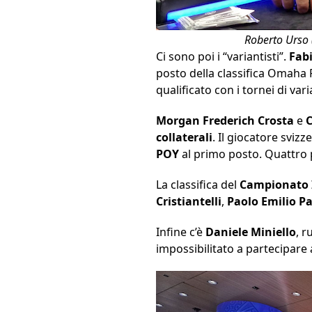
Roberto Urso (
Ci sono poi i “variantisti”.
Fab
posto della classifica Omaha P
qualificato con i tornei di va
Morgan Frederich Crosta
e
collaterali
. Il giocatore sviz
POY
al primo posto. Quattro 
La classifica del
Campionato I
Cristiantelli
,
Paolo Emilio
Pa
Infine c’è
Daniele Miniello
, r
impossibilitato a partecipare 