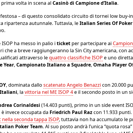
a prima volta in scena al
Casinò di Campione d’Italia
.
estosa – di questo consolidato circuito di tornei low buy-in,
ca ripartenza autunnale. Tuttavia, le
Italian Series Of Poker
vo.
 ISOP ha messo in palio i
ticket
per partecipare ai
Campiona
ri che a breve raggiungeranno la Sin City americana, con a
ualificati attraverso le
quattro classifiche ISOP
e uno dirett
e Year
,
Campionato Italiano a Squadre
,
Omaha Player Of
OY
, dominata dallo
scatenato Angelo Benazzi
con 20.000 pu
Italiani
, la
vittoria nel ME ISOP 4
e il secondo posto in un s
drea Corinaldesi
(14.403 punti), primo in un side event IS
ne è invece occupata da
Friedrich Paul Raz
con 11.933 punti. 
nt nella seconda tappa ISOP
, tuttavia non ha accumulato le 
Italian Poker Team
. Al suo posto andrà l’unica “quota rosa