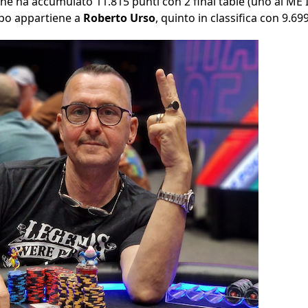
he ha accumulato 11.815 punti con 2 final table (uno al ME I
ppo appartiene a
Roberto Urso
, quinto in classifica con 9.69