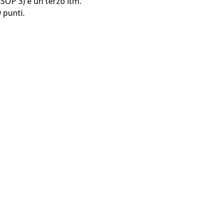
SOP 3) e un terzo itm.
9 punti.