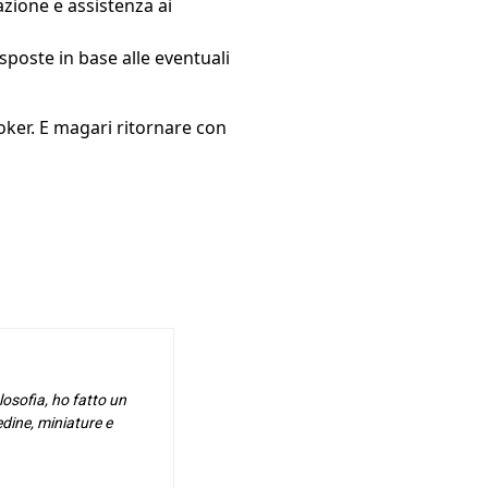
ione e assistenza ai
isposte in base alle eventuali
poker. E magari ritornare con
osofia, ho fatto un
edine, miniature e