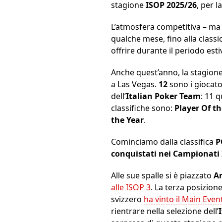
stagione
ISOP
2025/26
, per l
L’atmosfera competitiva – ma f
qualche mese, fino alla classi
offrire durante il periodo esti
Anche quest’anno, la stagione
a Las Vegas.
12
sono i giocato
dell’
Italian Poker Team
: 11 q
classifiche sono:
Player Of th
the Year
.
Cominciamo dalla classifica
P
conquistati nei Campionati 
Alle sue spalle si è piazzato
An
alle ISOP 3
. La terza posizio
svizzero
ha vinto il Main Eve
rientrare nella selezione dell’