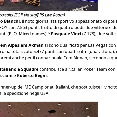
credits ISOP via staff PS Live Room)
io Bianchi
, il noto giornalista sportivo appassionato di pok
OY con 7.563 punti, frutto di quattro podi: due vittorie e du
rianti (PLO, Mixed games) è
Pasquale Vinci
(7.178), due volte
Cem Alpaslam Akman
si sono qualificati per Las Vegas con i
zero ha totalizzato 5.477 punti con quattro itm (una vittoria),
premi anche per il connazionale Cem Akman, secondo a quo
taliano a Squadre
contribuisce all’Italian Poker Team con i
cciani
e
Roberto
Begni
.
unner-up del ME Campionati Italiani, che sostituisce il vinci
alla spedizione negli USA.