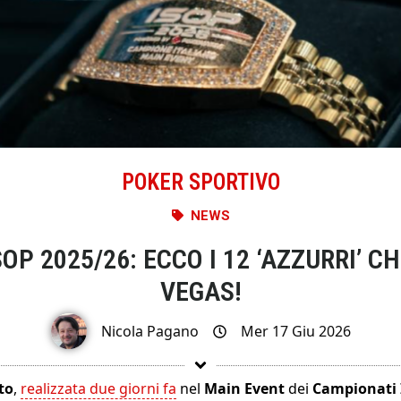
POKER SPORTIVO
NEWS
OP 2025/26: ECCO I 12 ‘AZZURRI’ 
VEGAS!
Nicola Pagano
Mer 17 Giu 2026
to
,
realizzata due giorni fa
nel
Main Event
dei
Campionati 