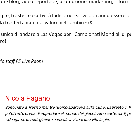
ne blog, video reportage, promozione, marketing, informaz
 gite, trasferte e attività ludico ricreative potranno essere d
a trasferta date dal valore del cambio €/$
za unica di andare a Las Vegas per i Campionati Mondiali di 
re!
ia staff PS Live Room
Nicola Pagano
Sono nato a Treviso mentre l'uomo sbarcava sulla Luna. Laureato in fil
po' di tutto prima di approdare al mondo dei giochi. Amo carte, dadi, p
videogame perché giocare equivale a vivere una vita in più.