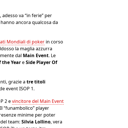
 adesso va “in ferie” per
hanno ancora qualcosa da
ti Mondiali di poker
in corso
ddosso la maglia azzurra
amente dal
Main Event
. Le
 the Year
e
Side Player Of
nti, grazie a
tre titoli
ide event ISOP 1.
OP 2 e
vincitore del Main Event
Il “funambolico” player
presenze minime per poter
” del team:
Silvia Lollino
, vera