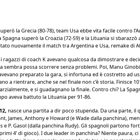
 superò la Grecia (80-78), team Usa ebbe vita facile contro l’
la Spagna superò la Croazia (72-59) e la Lituania si sbarazzò 
utato nuovamente il match tra Argentina e Usa, remake di A
e i ragazzi di coach K avevano qualcosa da dimostrare e decid
a sembra possa scorrere senza problemi. Poi, Manu Ginobili,
 avevano preparato la gara, si infortuna ed è costretto ad u
 a rientrare, anche se nel finale non c’è storia. Finisce 101-
rzialmente, e si guadagnano la finale. Contro chi? La Spag
po aveva battuto la Lituania per 91-86.
12,
nasce una partita a dir poco stupenda. Da una parte, il 
yant, James, Anthony e Howard (e Wade dalla panchina), ment
 e P. Gasol (dalla panchina Rudy). Gli spagnoli partono fort
ei primi 4’ di gioco). I due leader in panchina? Niente paura,