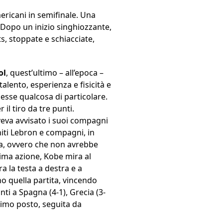
ericani in semifinale. Una
. Dopo un inizio singhiozzante,
ts, stoppate e schiacciate,
ol
, quest’ultimo – all’epoca –
alento, esperienza e fisicità e
cesse qualcosa di particolare.
l tiro da tre punti.
veva avvisato i suoi compagni
niti Lebron e compagni, in
ta, ovvero che non avrebbe
ima azione, Kobe mira al
a la testa a destra e a
no quella partita, vincendo
nti a Spagna (4-1), Grecia (3-
primo posto, seguita da