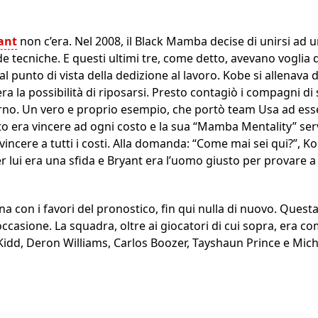
ant
non c’era. Nel 2008, il Black Mamba decise di unirsi ad 
tecniche. E questi ultimi tre, come detto, avevano voglia di 
l punto di vista della dedizione al lavoro. Kobe si allenava
a la possibilità di riposarsi. Presto contagiò i compagni di
giorno. Un vero e proprio esempio, che portò team Usa ad es
to era vincere ad ogni costo e la sua “Mamba Mentality” se
incere a tutti i costi. Alla domanda: “Come mai sei qui?”, K
r lui era una sfida e Bryant era l’uomo giusto per provare a
 con i favori del pronostico, fin qui nulla di nuovo. Questa 
 occasione. La squadra, oltre ai giocatori di cui sopra, era c
idd, Deron Williams, Carlos Boozer, Tayshaun Prince e Mich