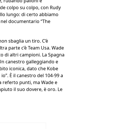
e, rubando palloni e
nde colpo su colpo, con Rudy
allo lungo: di certo abbiamo
K nel documentario “The
non sbaglia un tiro. C’è
altra parte c’è Team Usa. Wade
 di altri campioni. La Spagna
 Un canestro galleggiando e
subito iconica, dato che Kobe
 io”. È il canestro del 104-99 a
 a referto punti, ma Wade e
iuto il suo dovere, è oro. Le