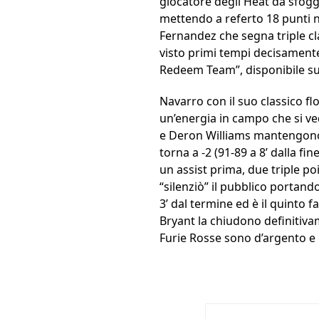
giocatore degli Heat dà sfogg
mettendo a referto 18 punti n
Fernandez che segna triple cl
visto primi tempi decisamente
Redeem Team”, disponibile sull
Navarro con il suo classico flo
un’energia in campo che si ve
e Deron Williams mantengono a
torna a -2 (91-89 a 8’ dalla 
un assist prima, due triple poi
“silenziò” il pubblico portandos
3’ dal termine ed è il quinto 
Bryant la chiudono definitiv
Furie Rosse sono d’argento e 