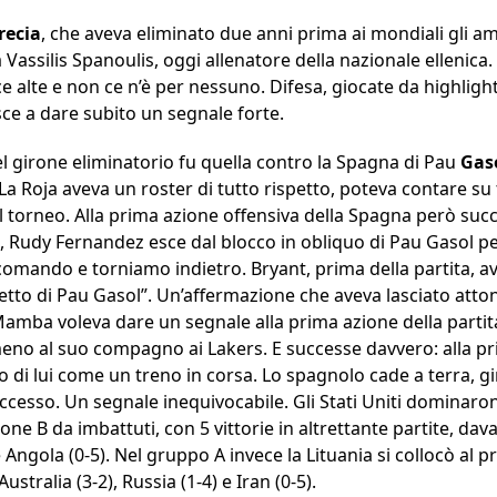
recia
, che aveva eliminato due anni prima ai mondiali gli am
Vassilis Spanoulis, oggi allenatore della nazionale ellenica
ce alte e non ce n’è per nessuno. Difesa, giocate da highligh
e a dare subito un segnale forte.
el girone eliminatorio fu quella contro la Spagna di Pau
Gas
 Roja aveva un roster di tutto rispetto, poteva contare su t
 il torneo. Alla prima azione offensiva della Spagna però suc
Rudy Fernandez esce dal blocco in obliquo di Pau Gasol per i
comando e torniamo indietro. Bryant, prima della partita, a
petto di Pau Gasol”. Un’affermazione che aveva lasciato atto
Mamba voleva dare un segnale alla prima azione della parti
eno al suo compagno ai Lakers. E successe davvero: alla pr
o di lui come un treno in corsa. Lo spagnolo cade a terra, gir
uccesso. Un segnale inequivocabile. Gli Stati Uniti dominaro
ne B da imbattuti, con 5 vittorie in altrettante partite, dava
e Angola (0-5). Nel gruppo A invece la Lituania si collocò al 
ustralia (3-2), Russia (1-4) e Iran (0-5).