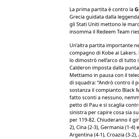
La prima partita è contro la
G
Grecia guidata dalla leggenda 
gli Stati Uniti mettono le mar
insomma il Redeem Team riesc
Un’altra partita importante n
compagno di Kobe ai Lakers. La
lo dimostrò nell’arco di tutto
Calderon imposta dalla punta, 
Mettiamo in pausa con il tele
di squadra: “Andrò contro il 
sostanza il compianto Black 
fatto sconti a nessuno, nemm
petto di Pau e si scaglia contr
sinistra per capire cosa sia s
per 119-82. Chiuderanno il giro
2), Cina (2-3), Germania (1-4) 
Argentina (4-1), Croazia (3-2), A