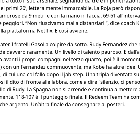
io a tutto il suo arsenale, segnando da tre e in penetrazion
ei primi 20’, letteralmente immarcabile. La Roja però rispo
amorose da 9 metri e con la mano in faccia. 69-61 all’interv
 peggiori. “Non riuscivamo mai a distanziarli”, dice coach 
a piattaforma Netflix. E così avviene.
ater. I fratelli Gasol a colpire da sotto. Rudy Fernandez che 
de davvero raramente. Un livello di talento pauroso. E dall’
vanti i propri compagni nel terzo quarto, poi è il momento
fine) con un Fernandez commuovente, ma Kobe ha altre idee.
, di cui una col fallo dopo il jab-step. Una tripla diventata 
i il dito di fronte alle labbra, come a dire “silenzio, ci penso
fallo di Rudy. La Spagna non si arrende e continua a mettere
amente. 118-107
è
il punteggio finale. Il Redeem Team ha comp
che argento. Un’altra finale da consegnare ai posteri.