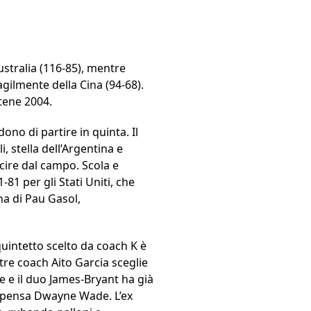
Australia (116-85), mentre
agilmente della Cina (94-68).
tene 2004.
ono di partire in quinta. Il
 stella dell’Argentina e
scire dal campo. Scola e
81 per gli Stati Uniti, che
na di Pau Gasol,
quintetto scelto da coach K è
re coach Aito Garcia sceglie
e e il duo James-Bryant ha già
 ci pensa Dwayne Wade. L’ex