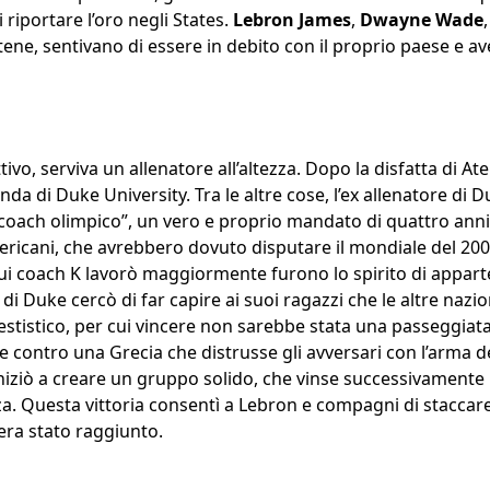
 riportare l’oro negli States.
Lebron James
,
Dwayne Wade
Atene, sentivano di essere in debito con il proprio paese e a
ivo, serviva un allenatore all’altezza. Dopo la disfatta di 
a di Duke University. Tra le altre cose, l’ex allenatore di 
coach olimpico”, un vero e proprio mandato di quattro anni,
ricani, che avrebbero dovuto disputare il mondiale del 200
u cui coach K lavorò maggiormente furono lo spirito di appar
 di Duke cercò di far capire ai suoi ragazzi che le altre nazi
estistico, per cui vincere non sarebbe stata una passeggiata. 
e contro una Grecia che distrusse gli avversari con l’arma d
iziò a creare un gruppo solido, che vinse successivamente
 Questa vittoria consentì a Lebron e compagni di staccare i
 era stato raggiunto.