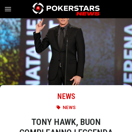
Vai al contenuto
NEWS
NEWS
TONY HAWK, BUON