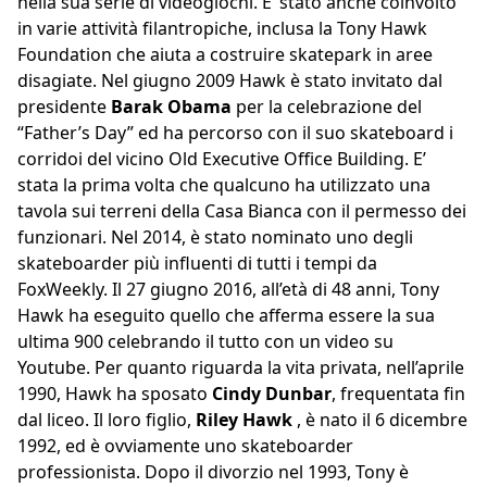
nella sua serie di videogiochi. E’ stato anche coinvolto
in varie attività filantropiche, inclusa la Tony Hawk
Foundation che aiuta a costruire skatepark in aree
disagiate. Nel giugno 2009 Hawk è stato invitato dal
presidente
Barak Obama
per la celebrazione del
“Father’s Day” ed ha percorso con il suo skateboard i
corridoi del vicino Old Executive Office Building. E’
stata la prima volta che qualcuno ha utilizzato una
tavola sui terreni della Casa Bianca con il permesso dei
funzionari. Nel 2014, è stato nominato uno degli
skateboarder più influenti di tutti i tempi da
FoxWeekly. Il 27 giugno 2016, all’età di 48 anni, Tony
Hawk ha eseguito quello che afferma essere la sua
ultima 900 celebrando il tutto con un video su
Youtube. Per quanto riguarda la vita privata, nell’aprile
1990, Hawk ha sposato
Cindy Dunbar
, frequentata fin
dal liceo. Il loro figlio,
Riley Hawk
, è nato il 6 dicembre
1992, ed è ovviamente uno skateboarder
professionista. Dopo il divorzio nel 1993, Tony è