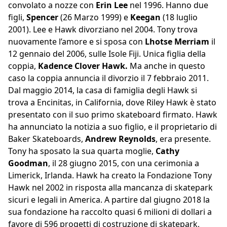
convolato a nozze con
Erin Lee
nel 1996. Hanno due
figli,
Spencer
(26 Marzo 1999) e
Keegan
(18 luglio
2001). Lee e Hawk divorziano nel 2004. Tony trova
nuovamente l’amore e si sposa con
Lhotse Merriam
il
12 gennaio del 2006, sulle Isole Fiji. Unica figlia della
coppia,
Kadence Clover Hawk.
Ma anche in questo
caso la coppia annuncia il divorzio il 7 febbraio 2011.
Dal maggio 2014, la casa di famiglia degli Hawk si
trova a Encinitas, in California, dove Riley Hawk è stato
presentato con il suo primo skateboard firmato. Hawk
ha annunciato la notizia a suo figlio, e il proprietario di
Baker Skateboards,
Andrew Reynolds
, era presente.
Tony ha sposato la sua quarta moglie,
Cathy
Goodman
, il 28 giugno 2015, con una cerimonia a
Limerick, Irlanda. Hawk ha creato la Fondazione Tony
Hawk nel 2002 in risposta alla mancanza di skatepark
sicuri e legali in America. A partire dal giugno 2018 la
sua fondazione ha raccolto quasi 6 milioni di dollari a
favore di 596 progetti di costruzione di skatepark,