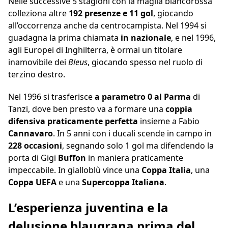
Nelle successive 5 stagioni con la maglia biancorossa
colleziona altre
192 presenze e 11 gol
, giocando
all’occorrenza anche da centrocampista. Nel 1994 si
guadagna la prima chiamata
in nazionale
, e nel 1996,
agli Europei di Inghilterra, è ormai un titolare
inamovibile dei
Bleus
, giocando spesso nel ruolo di
terzino destro.
Nel 1996 si trasferisce
a parametro 0 al Parma
di
Tanzi, dove ben presto va a formare una
coppia
difensiva praticamente perfetta
insieme a Fabio
Cannavaro
. In 5 anni con i ducali scende in campo in
228 occasioni
, segnando solo 1 gol ma difendendo la
porta di Gigi
Buffon
in maniera praticamente
impeccabile. In gialloblù vince una
Coppa Italia
, una
Coppa UEFA
e una
Supercoppa Italiana
.
L’esperienza juventina e la
delusione blaugrana prima del