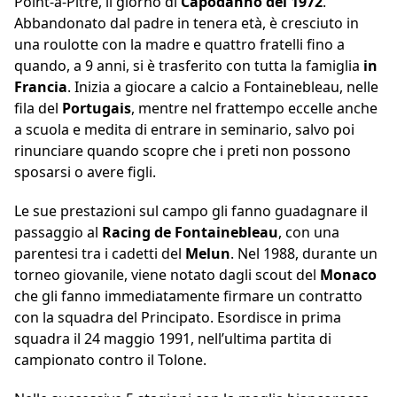
Point-à-Pitre, il giorno di
Capodanno del 1972
.
Abbandonato dal padre in tenera età, è cresciuto in
una roulotte con la madre e quattro fratelli fino a
quando, a 9 anni, si è trasferito con tutta la famiglia
in
Francia
. Inizia a giocare a calcio a Fontainebleau, nelle
fila del
Portugais
, mentre nel frattempo eccelle anche
a scuola e medita di entrare in seminario, salvo poi
rinunciare quando scopre che i preti non possono
sposarsi o avere figli.
Le sue prestazioni sul campo gli fanno guadagnare il
passaggio al
Racing de Fontainebleau
, con una
parentesi tra i cadetti del
Melun
. Nel 1988, durante un
torneo giovanile, viene notato dagli scout del
Monaco
che gli fanno immediatamente firmare un contratto
con la squadra del Principato. Esordisce in prima
squadra il 24 maggio 1991, nell’ultima partita di
campionato contro il Tolone.