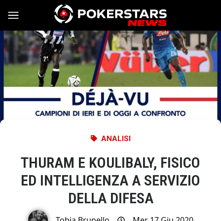
Vai al contenuto
ANALISI
THURAM E KOULIBALY, FISICO
ED INTELLIGENZA A SERVIZIO
DELLA DIFESA
Tobia Brunello
Mer 17 Giu 2020