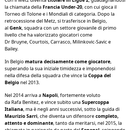
Con il Metz diventa
titolare in Ligue 2
, guadagnandosi
la chiamata della
Francia Under-20
, con cui gioca il
Torneo di Tolone e i Mondiali di categoria. Dopo la
retrocessione del Metz, si trasferisce in Belgio,
al
Genk
, squadra con un settore giovanile di primo
livello che ha valorizzato giocatori come
Dr Bruyne, Courtois, Carrasco, Milinkovic-Savic e
Bailey.
In Belgio
matura decisamente come giocatore
,
superando la sua iniziale timidezza e imponendosi
nella difesa della squadra che vince la
Coppa del
Belgio
nel 2013.
Nel 2014 arriva a
Napoli
, fortemente voluto
da Rafa Benitez, e vince subito una
Supercoppa
Italiana
, ma è negli anni successivi, sotto la guida di
Maurizio Sarri
, che diventa un difensore
completo,
attento e dominante
, tanto da meritarsi, nel 2015, la