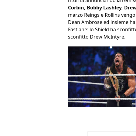
ritorna annunciando la remissi
Corbin, Bobby Lashley, Drew
marzo Reings e Rollins vengon
Dean Ambrose ed insieme hann
Fastlane: lo Shield ha sconfit
sconfitto Drew McIntyre.