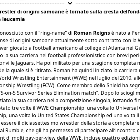
restler di origini samoane è tornato sulla cresta dell’on
a leucemia
conosciuto con il “ring-name” di
Roman Reigns
è nato a Pen
ense di origini samoane attualmente sotto contratto con la 
r giocato a football americano al college di Atlanta nei Ge
o la sua carriera nel football professionistico con brevi peri
onville Jaguars. Ha poi militato per una stagione completa
lla quale si è ritirato. Roman ha quindi iniziato la carriera 
orld Wrestling Entertainment (WWE) nel luglio del 2010, alle
ionship Wrestling (FCW). Come membro dello Shield ha segna
“5-on-5 Survivor Series Elimination match”. Dopo lo scioglim
ziato la sua carriera nella competizione singola, lottando fin 
tato tre volte il WWE Championship, una volta lo Universal
hip, una volta lo United States Championship ed una volta
o essere il diciassettesimo wrestler della storia a completare
yal Rumble, che gli ha permesso di partecipare all’incontro 
ent di molti pay-per-view della WWE, incluse quattro edizio