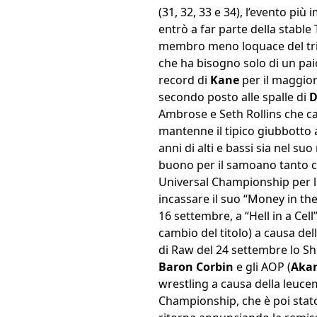
(31, 32, 33 e 34), l’evento pi
entrò a far parte della stable
membro meno loquace del trio, 
che ha bisogno solo di un paio
record di
Kane
per il maggior
secondo posto alle spalle di
D
Ambrose e Seth Rollins che c
mantenne il tipico giubbotto 
anni di alti e bassi sia nel s
buono per il samoano tanto 
Universal Championship per l
incassare il suo “Money in the
16 settembre, a “Hell in a Ce
cambio del titolo) a causa del
di Raw del 24 settembre lo Sh
Baron Corbin
e gli AOP (
Aka
wrestling a causa della leucem
Championship, che è poi stato