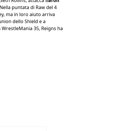
Seth Rollins, attacca B
aron
ella puntata di Raw del 4
, ma in loro aiuto arriva
ion dello Shield e a
 a WrestleMania 35, Reigns ha