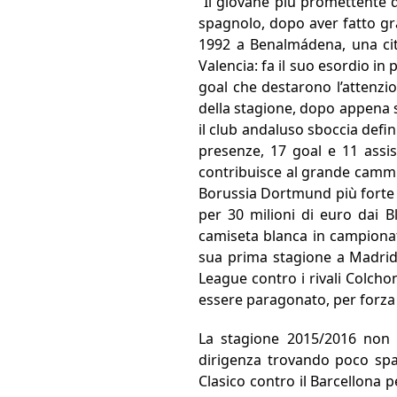
“Il giovane più promettente d
spagnolo, dopo aver fatto gr
1992 a Benalmádena, una città
Valencia: fa il suo esordio 
goal che destarono l’attenzi
della stagione, dopo appena s
il club andaluso sboccia defin
presenze, 17 goal e 11 assis
contribuisce al grande cammi
Borussia Dortmund più forte de
per 30 milioni di euro dai Bl
camiseta blanca in campionato
sua prima stagione a Madrid, 
League contro i rivali Colcho
essere paragonato, per forza 
La stagione 2015/2016 non in
dirigenza trovando poco spaz
Clasico contro il Barcellona 