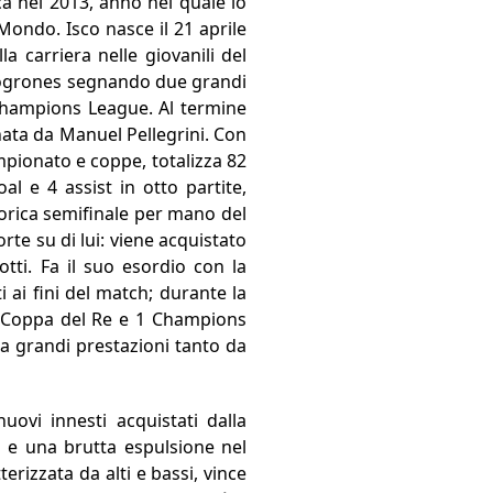
ca nel 2013, anno nel quale lo
ondo. Isco nasce il 21 aprile
a carriera nelle giovanili del
 Logrones segnando due grandi
 Champions League. Al termine
nata da Manuel Pellegrini. Con
ampionato e coppe, totalizza 82
l e 4 assist in otto partite,
orica semifinale per mano del
rte su di lui: viene acquistato
otti. Fa il suo esordio con la
 ai fini del match; durante la
 1 Coppa del Re e 1 Champions
a grandi prestazioni tanto da
ovi innesti acquistati dalla
 e una brutta espulsione nel
rizzata da alti e bassi, vince