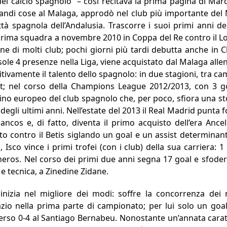
el calcio spagnolo” – così recitava la prima pagina di Mar
andi cose al Malaga, approdò nel club più importante del M
 spagnola dell’Andalusia. Trascorre i suoi primi anni dell
in prima squadra a novembre 2010 in Coppa del Re contro il
one di molti club; pochi giorni più tardi debutta anche in
ole 4 presenze nella Liga, viene acquistato dal Malaga alle
itivamente il talento dello spagnolo: in due stagioni, tra c
t; nel corso della Champions League 2012/2013, con 3 goa
no europeo del club spagnolo che, per poco, sfiora una st
gli ultimi anni. Nell’estate del 2013 il Real Madrid punta fo
ancos e, di fatto, diventa il primo acquisto dell’era Ancel
 contro il Betis siglando un goal e un assist determinanti
Isco vince i primi trofei (con i club) della sua carriera:
neros. Nel corso dei primi due anni segna 17 goal e sfoder
e tecnica, a Zinedine Zidane.
izia nel migliore dei modi: soffre la concorrenza dei nu
io nella prima parte di campionato; per lui solo un goal
perso 0-4 al Santiago Bernabeu. Nonostante un’annata caratte