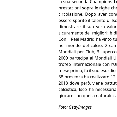
la sua seconda Champions Leag
prestazioni sopra le righe ch
circolazione. Dopo aver con
essere sparito il talento di I
dimostrare il suo vero valor
sicuramente dei migliori: è d
Con il Real Madrid ha vinto t
nel mondo del calcio: 2 ca
Mondiali per Club, 3 supercop
2009 partecipa ai Mondiali Un
trofeo internazionale con l’U
mese prima, fa il suo esordio 
38 presenza ha realizzato 12 
2018 dove però, viene battuto,
calcistica, Isco ha necessar
giocare con quella naturalezza
Foto: GettyImages