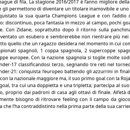
ue di fila. La stagione 2016/2017 è l’anno migliore della 
e gli permettono di diventare un titolare inamovibile e uno 
quistato la sua quarta Champions League e con l’addio 
sco: discontinuo, poca fantasia in mezzo al campo, pochi goa
e. Con Zidane, soprattutto dopo il ritorno sulla panchin
iventato un esubero e sembrerebbe non rientrare più nei pi
utto quello che un ragazzo desidera nel momento in cui com
mpionati spagnoli, 1 coppa spagnola, 2 supercoppe spag
pe europee. Con la nazione spagnola si toglie molte soddis
der-17 classificandosi terzo, segnando tre reti nel torneo
nder-21: conquista l’europeo battendo gli azzurrini in fina
con la nazionale maggiore ma, il suo primo goal con la Roja 
goal, tra cui una doppietta e una tripletta; partecipa al su
 proprio dai padroni di casa agli ottavi di finale. All’età 
iamente bisogno di ritrovare feeling con il campo da gioc
 che l’ha contraddistinto nella prima parte della sua carrie