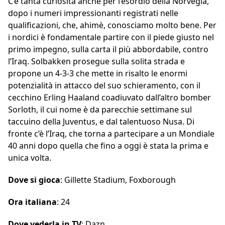
C’è tanta curiosità anche per l’esordio della Norvegia,
dopo i numeri impressionanti registrati nelle
qualificazioni, che, ahimè, conosciamo molto bene. Per
i nordici è fondamentale partire con il piede giusto nel
primo impegno, sulla carta il più abbordabile, contro
l’Iraq. Solbakken prosegue sulla solita strada e
propone un 4-3-3 che mette in risalto le enormi
potenzialità in attacco del suo schieramento, con il
cecchino Erling Haaland coadiuvato dall’altro bomber
Sorloth, il cui nome è da parecchie settimane sul
taccuino della Juventus, e dal talentuoso Nusa. Di
fronte c’è l’Iraq, che torna a partecipare a un Mondiale
40 anni dopo quella che fino a oggi è stata la prima e
unica volta.
Dove si gioca
: Gillette Stadium, Foxborough
Ora italiana
: 24
Dove vederla in TV
: Dazn