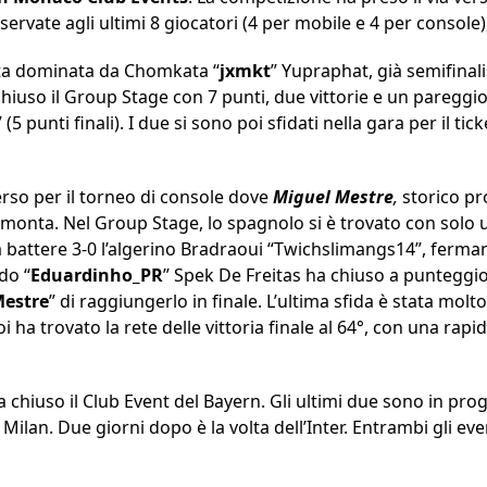
servate agli ultimi 8 giocatori (4 per mobile e 4 per console), 
ata dominata da Chomkata “
jxmkt
” Yupraphat, già semifinal
hiuso il Group Stage con 7 punti, due vittorie e un pareggio
” (5 punti finali). I due si sono poi sfidati nella gara per il tic
so per il torneo di console dove
Miguel Mestre
,
storico pr
imonta. Nel Group Stage, lo spagnolo si è trovato con solo
o a battere 3-0 l’algerino Bradraoui “Twichslimangs14”, ferma
do “
Eduardinho_PR
” Spek De Freitas ha chiuso a punteggio p
estre
” di raggiungerlo in finale. L’ultima sfida è stata molt
 ha trovato la rete delle vittoria finale al 64°, con una rapi
a chiuso il Club Event del Bayern. Gli ultimi due sono in pr
 Milan. Due giorni dopo è la volta dell’Inter. Entrambi gli ev