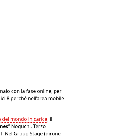
nnaio con la fase online, per
nici 8 perché nell’area mobile
e del mondo in carica
, il
mes
” Noguchi. Terzo
t. Nel Group Stage (girone