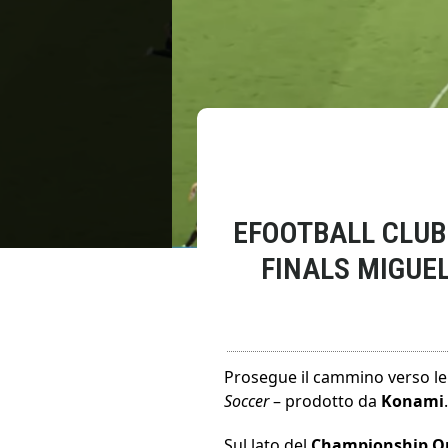
EFOOTBALL CLUB
FINALS MIGUEL
Prosegue il cammino verso l
Soccer
– prodotto da
Konami
.
Sul lato del
Championship O