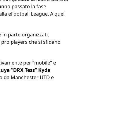
hanno passato la fase
alla eFootball League. A quel
 e in parte organizzati,
 pro players che si sfidano
tivamente per “mobile” e
kuya “DRX Tess” Kyda
alio da Manchester UTD e