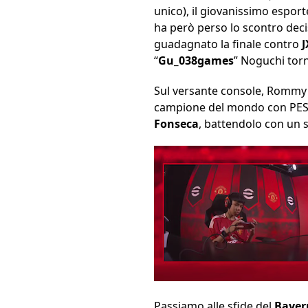
unico), il giovanissimo espor
ha però perso lo scontro dec
guadagnato la finale contro
“
Gu_038games
” Noguchi torn
Sul versante console, Rommy 
campione del mondo con PES, h
Fonseca
, battendolo con un s
Passiamo alle sfide del
Bayer