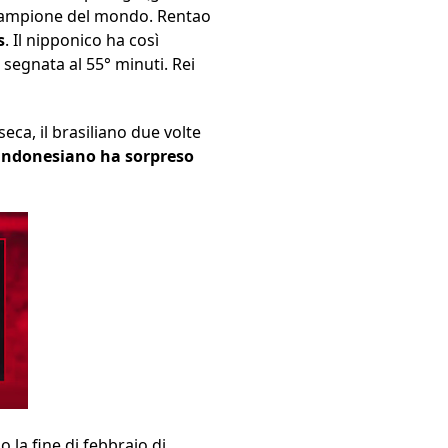
l campione del mondo. Rentao
s
. Il nipponico ha così
 segnata al 55° minuti. Rei
seca, il brasiliano due volte
’indonesiano ha sorpreso
o la fine di febbraio di