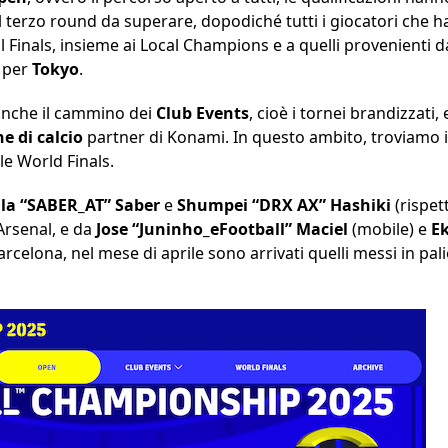
il terzo round da superare, dopodiché tutti i giocatori che 
l Finals, insieme ai Local Champions e a quelli provenienti d
e per
Tokyo
.
nche il cammino dei
Club Events
, cioè i tornei brandizzati,
e di calcio
partner di Konami. In questo ambito, troviamo i
lle World Finals.
lla “SABER_AT” Saber
e
Shumpei “DRX AX” Hashiki
(rispet
’Arsenal, e da
Jose “Juninho_eFootball” Maciel
(mobile) e
E
arcelona, nel mese di aprile sono arrivati quelli messi in p