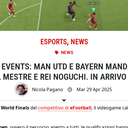
ESPORTS
,
NEWS
NEWS
 EVENTS: MAN UTD E BAYERN MAN
 MESTRE E REI NOGUCHI. IN ARRIVO
Nicola Pagano
Mar 29 Apr 2025
e
World Finals
del
competitivo di
eFootball
, il videogame cal
pen
, ovvero il percorso aperto a tutti, le qualificazioni han