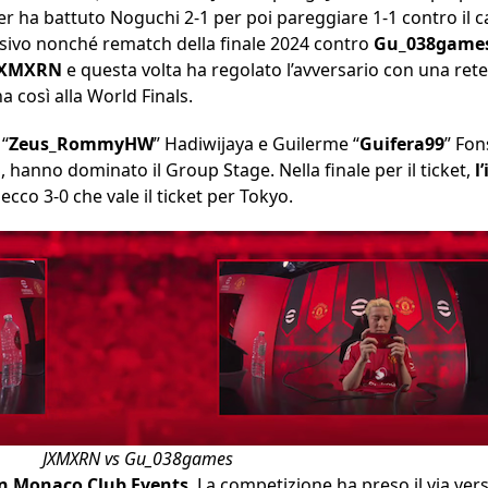
ter ha battuto Noguchi 2-1 per poi pareggiare 1-1 contro i
isivo nonché rematch della finale 2024 contro
Gu_038game
JXMXRN
e questa volta ha regolato l’avversario con una rete
a così alla World Finals.
“
Zeus_RommyHW
” Hadiwijaya e Guilerme “
Guifera99
” Fon
anno dominato il Group Stage. Nella finale per il ticket,
l
ecco 3-0 che vale il ticket per Tokyo.
JXMXRN vs Gu_038games
n Monaco Club Events
. La competizione ha preso il via vers