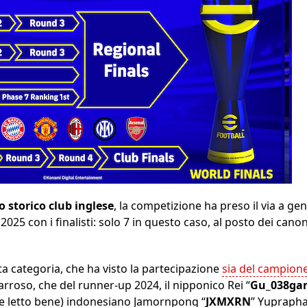
o storico club inglese
, la competizione ha preso il via a ge
e 2025 con i finalisti: solo 7 in questo caso, al posto dei cano
 categoria, che ha visto la partecipazione
sia del campion
arroso, che del runner-up 2024, il nipponico Rei “
Gu_038ga
te letto bene) indonesiano Jamornpong “
JXMXRN
” Yuprapha