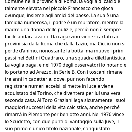
Comune nella provincia di Roma, la voglia di calcio è
talmente elevata nel piccolo Francesco che gioca
ovunque, insieme agli amici del paese. La sua è una
famiglia numerosa, il padre è un muratore, mentre la
madre una donna delle pulizie, perciò non è sempre
facile andara avanti. Da ragazzino viene scartato ai
provini sia dalla Roma che dalla Lazio, ma Ciccio non si
perde d’animo, nonostante la botta, ma muove i primi
passi nel Bettini Quadraro, una squadra dilettantistica.
La voglia paga, e nel 1970 degli osservatori lo notano e
lo portano ad Arezzo, in Serie B. Con i toscani rimane
tre anni in cadetteria, dove, pur non facendo
registrare numeri eccelsi, si mette in luce e viene
acquistato dal Torino, che diventerà per lui una vera
seconda casa. Al Toro Graziani lega sicuramente i suoi
maggiori successi della vita calcistica, anche perché
rimarrà in Piemonte per ben otto anni. Nel 1976 vince
lo Scudetto, con due punti di vantaggio sulla Juve, il
suo primo e unico titolo nazionale, conquistato