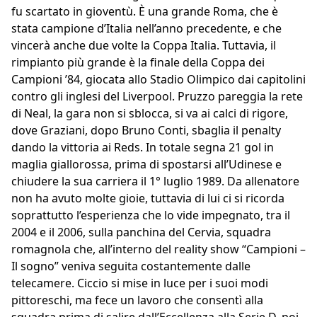
fu scartato in gioventù. È una grande Roma, che è
stata campione d’Italia nell’anno precedente, e che
vincerà anche due volte la Coppa Italia. Tuttavia, il
rimpianto più grande è la finale della Coppa dei
Campioni ’84, giocata allo Stadio Olimpico dai capitolini
contro gli inglesi del Liverpool. Pruzzo pareggia la rete
di Neal, la gara non si sblocca, si va ai calci di rigore,
dove Graziani, dopo Bruno Conti, sbaglia il penalty
dando la vittoria ai Reds. In totale segna 21 gol in
maglia giallorossa, prima di spostarsi all’Udinese e
chiudere la sua carriera il 1° luglio 1989. Da allenatore
non ha avuto molte gioie, tuttavia di lui ci si ricorda
soprattutto l’esperienza che lo vide impegnato, tra il
2004 e il 2006, sulla panchina del Cervia, squadra
romagnola che, all’interno del reality show “Campioni –
Il sogno” veniva seguita costantemente dalle
telecamere. Ciccio si mise in luce per i suoi modi
pittoreschi, ma fece un lavoro che consentì alla
squadra prima di salire dall’Eccellenza alla Serie D, poi