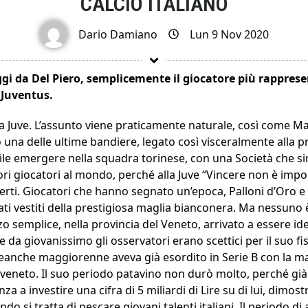
CALCIO ITALIANO
Dario Damiano
Lun 9 Nov 2020
gi da Del Piero, semplicemente il giocatore più rapprese
 Juventus.
a Juve. L’assunto viene praticamente naturale, così come Mal
una delle ultime bandiere, legato così visceralmente alla p
cile emergere nella squadra torinese, con una Società che s
ori giocatori al mondo, perché alla Juve “Vincere non è impo
rti. Giocatori che hanno segnato un’epoca, Palloni d’Oro e 
stati vestiti della prestigiosa maglia bianconera. Ma nessuno
zo semplice, nella provincia del Veneto, arrivato a essere id
e da giovanissimo gli osservatori erano scettici per il suo fi
neanche maggiorenne aveva già esordito in Serie B con la ma
io veneto. Il suo periodo patavino non durò molto, perché già 
za a investire una cifra di 5 miliardi di Lire su di lui, dimo
o si tratta di pescare giovani talenti italiani. Il periodo d