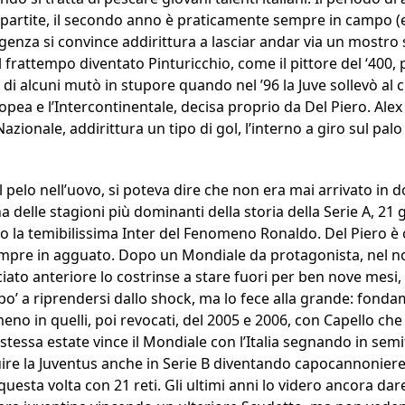
partite, il secondo anno è praticamente sempre in campo (e
irigenza si convince addirittura a lasciar andar via un most
l frattempo diventato Pinturicchio, come il pittore del ‘400, p
 di alcuni mutò in stupore quando nel ’96 la Juve sollevò al 
ea e l’Intercontinentale, decisa proprio da Del Piero. Alex 
azionale, addirittura un tipo di gol, l’interno a giro sul pal
l pelo nell’uovo, si poteva dire che non era mai arrivato in do
a delle stagioni più dominanti della storia della Serie A, 21 
ro la temibilissima Inter del Fenomeno Ronaldo. Del Piero è 
sempre in agguato. Dopo un Mondiale da protagonista, nel 
ato anteriore lo costrinse a stare fuori per ben nove mesi, 
po’ a riprendersi dallo shock, ma lo fece alla grande: fonda
eno in quelli, poi revocati, del 2005 e 2006, con Capello che
tessa estate vince il Mondiale con l’Italia segnando in semifi
guire la Juventus anche in Serie B diventando capocannoniere
uesta volta con 21 reti. Gli ultimi anni lo videro ancora dare