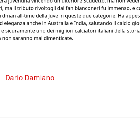
iera juventina vincendo un ulteriore Scudetto, ma non veden
ri, ma il tributo rivoltogli dai fan bianconeri fu immenso, e
rdman all-time della Juve in queste due categorie. Ha appes
 eleganza anche in Australia e India, salutando il calcio gioc
e sicuramente uno dei migliori calciatori italiani della stori
a non saranno mai dimenticate.
Dario Damiano