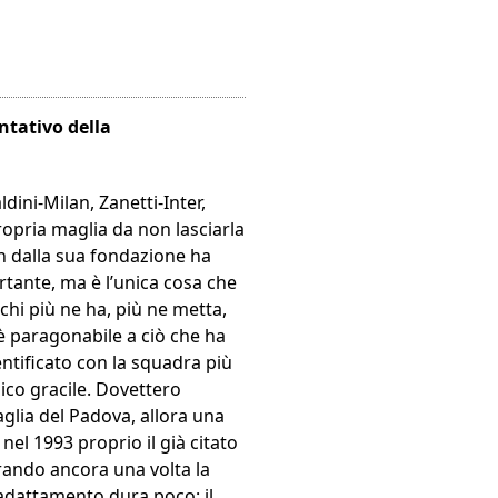
ntativo della
dini-Milan, Zanetti-Inter,
ropria maglia da non lasciarla
in dalla sua fondazione ha
rtante, ma è l’unica cosa che
chi più ne ha, più ne metta,
 è paragonabile a ciò che ha
entificato con la squadra più
sico gracile. Dovettero
glia del Padova, allora una
nel 1993 proprio il già citato
strando ancora una volta la
i adattamento dura poco: il