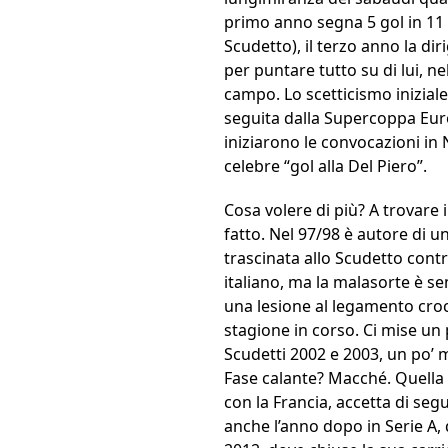
primo anno segna 5 gol in 11 
Scudetto), il terzo anno la d
per puntare tutto su di lui, ne
campo. Lo scetticismo iniziale
seguita dalla Supercoppa Europ
iniziarono le convocazioni in N
celebre “gol alla Del Piero”.
Cosa volere di più? A trovare i
fatto. Nel 97/98 è autore di un
trascinata allo Scudetto cont
italiano, ma la malasorte è 
una lesione al legamento croci
stagione in corso. Ci mise un 
Scudetti 2002 e 2003, un po’ m
Fase calante? Macché. Quella s
con la Francia, accetta di se
anche l’anno dopo in Serie A, q