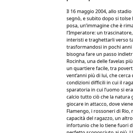
Il 16 maggio 2004, allo stadio
segnò, e subito dopo si tolse
posa, un’immagine che è rimas
l’Imperatore: un trascinatore,
interisti e traghettarli verso 
trasformandosi in pochi anni
bisogna fare un passo indietro
Rocinha, una delle favelas pi
un quartiere facile, tra pove
vent’anni più di lui, che cerca 
condizioni difficili in cui il 
sparatoria in cui l’uomo si e
calcio tutto ciò che la natura
giocare in attacco, dove viene
Flamengo, i rossoneri di Rio, 
capacità del ragazzo, un altr
infortunio che lo tiene fuori da
perfetto sconosciuto ai più. U