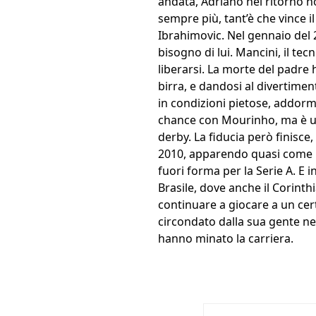
andata, Adriano nel ritorno no
sempre più, tant’è che vince 
Ibrahimovic. Nel gennaio del 2
bisogno di lui. Mancini, il te
liberarsi. La morte del padre 
birra, e dandosi al divertime
in condizioni pietose, addorm
chance con Mourinho, ma è un
derby. La fiducia però finisce
2010, apparendo quasi come u
fuori forma per la Serie A. E i
Brasile, dove anche il Corint
continuare a giocare a un certo
circondato dalla sua gente nel
hanno minato la carriera.