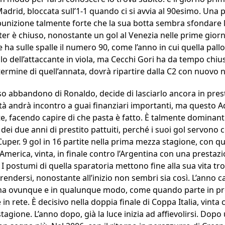
adrid, bloccata sull’1-1 quando ci si avvia al 90esimo. Una 
unizione talmente forte che la sua botta sembra sfondare la 
’Inter è chiuso, nonostante un gol al Venezia nelle prime giorn
te ha sulle spalle il numero 90, come l’anno in cui quella pall
 dell’attaccante in viola, ma Cecchi Gori ha da tempo chiuso 
 termine di quell’annata, dovrà ripartire dalla C2 con nuovo
so abbandono di Ronaldo, decide di lasciarlo ancora in prest
età andrà incontro a guai finanziari importanti, ma questo A
e, facendo capire di che pasta è fatto. È talmente dominante 
dei due anni di prestito pattuiti, perché i suoi gol servono
i Cuper. 9 gol in 16 partite nella prima mezza stagione, con q
merica, vinta, in finale contro l’Argentina con una prestazi
. I postumi di quella sparatoria mettono fine alla sua vita t
prendersi, nonostante all’inizio non sembri sia così. L’anno c
na ovunque e in qualunque modo, come quando parte in pro
in rete. È decisivo nella doppia finale di Coppa Italia, vinta
 stagione. L’anno dopo, già la luce inizia ad affievolirsi. Dopo