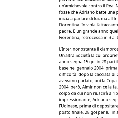
un’amichevole contro il Real M
fosse che Adriano batte una p
inizia a parlare di lui, ma all
Fiorentina. In viola l’attaccan
padre. È un grande anno quello
Fiorentina, retrocessa in B al
L’Inter, nonostante il clamoro
Un’altra Società la cui propri
anno segna 15 gol in 28 partit
base nel gennaio 2004, prima 
difficoltà, dopo la cacciata d
avevamo parlato, poi la Copa A
2004, però, Almir non ce la fa
colpo da cui non riuscirà a ri
impressionante, Adriano seg
l’Udinese, prima di depositare 
posto finale, 28 gol per lui in