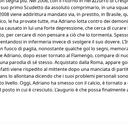
n segna più. Nel 2006, con il ritorno in nerazzurro di Crespo
il suo primo Scudetto da assoluto comprimario, in una squa
008 viene addirittura mandato via, in prestito, in Brasile, q
cnico, le ha provate tutte, ma Adriano lotta contro dei demoni
ha causato in lui una forte depressione, che cerca di curare
nto, per cercare di non pensare a ciò che lo tormenta. Spess
entandosi in infermeria invece di svolgere il suo dovere. L’
 fuoco di paglia, nonostante qualche gol lo segni, memorab
, e Adriano, dopo esser tornato al Flamengo, compare di nuovo
na parodia di sé stesso. Acquistato dalla Roma, appare go
nfatti viene rispedito al mittente dopo una manciata di partit
hians lo allontana dicendo che i suoi problemi personali son
 livello. Oggi, Adriano ha smesso con il calcio, è tornato a c
 posto in cui è cresciuto. L’augurio è che possa finalmente 