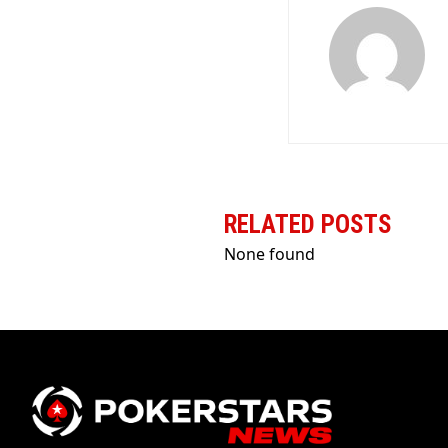
RELATED POSTS
None found