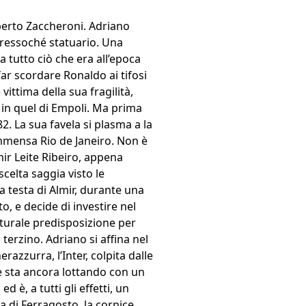
Alberto Zaccheroni. Adriano
 pressoché statuario. Una
tutto ciò che era all’epoca
ar scordare Ronaldo ai tifosi
vittima della sua fragilità,
in quel di Empoli. Ma prima
2. La sua favela si plasma a la
immensa Rio de Janeiro. Non è
mir Leite Ribeiro, appena
scelta saggia visto le
 la testa di Almir, durante una
, e decide di investire nel
aturale predisposizione per
terzino. Adriano si affina nel
azzurra, l’Inter, colpita dalle
he sta ancora lottando con un
d è, a tutti gli effetti, un
a di Ferragosto, la cornice