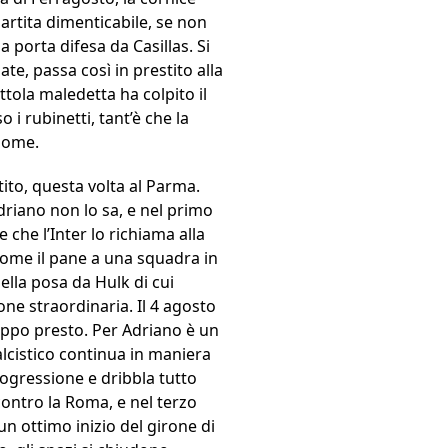
partita dimenticabile, se non
porta difesa da Casillas. Si
ate, passa così in prestito alla
ottola maledetta ha colpito il
i rubinetti, tant’è che la
 nome.
ito, questa volta al Parma.
driano non lo sa, e nel primo
che l’Inter lo richiama alla
 come il pane a una squadra in
uella posa da Hulk di cui
one straordinaria. Il 4 agosto
roppo presto. Per Adriano è un
alcistico continua in maniera
gressione e dribbla tutto
 contro la Roma, e nel terzo
 un ottimo inizio del girone di