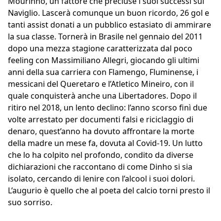
Mourinho, un fattore che precluse i suoi successi sul
Naviglio. Lascerà comunque un buon ricordo, 26 gol e
tanti assist donati a un pubblico estasiato di ammirare
la sua classe. Tornerà in Brasile nel gennaio del 2011
dopo una mezza stagione caratterizzata dal poco
feeling con Massimiliano Allegri, giocando gli ultimi
anni della sua carriera con Flamengo, Fluminense, i
messicani del Queretaro e l’Atletico Mineiro, con il
quale conquisterà anche una Libertadores. Dopo il
ritiro nel 2018, un lento declino: l’anno scorso finì due
volte arrestato per documenti falsi e riciclaggio di
denaro, quest’anno ha dovuto affrontare la morte
della madre un mese fa, dovuta al Covid-19. Un lutto
che lo ha colpito nel profondo, condito da diverse
dichiarazioni che raccontano di come Dinho si sia
isolato, cercando di lenire con l’alcool i suoi dolori.
L’augurio è quello che al poeta del calcio torni presto il
suo sorriso.