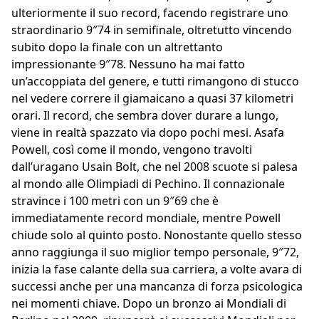
ulteriormente il suo record, facendo registrare uno
straordinario 9″74 in semifinale, oltretutto vincendo
subito dopo la finale con un altrettanto
impressionante 9″78. Nessuno ha mai fatto
un’accoppiata del genere, e tutti rimangono di stucco
nel vedere correre il giamaicano a quasi 37 kilometri
orari. Il record, che sembra dover durare a lungo,
viene in realtà spazzato via dopo pochi mesi. Asafa
Powell, così come il mondo, vengono travolti
dall’uragano Usain Bolt, che nel 2008 scuote si palesa
al mondo alle Olimpiadi di Pechino. Il connazionale
stravince i 100 metri con un 9″69 che è
immediatamente record mondiale, mentre Powell
chiude solo al quinto posto. Nonostante quello stesso
anno raggiunga il suo miglior tempo personale, 9″72,
inizia la fase calante della sua carriera, a volte avara di
successi anche per una mancanza di forza psicologica
nei momenti chiave. Dopo un bronzo ai Mondiali di