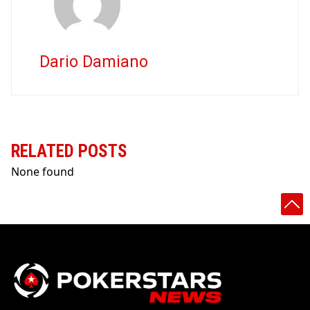
Dario Damiano
RELATED POSTS
None found