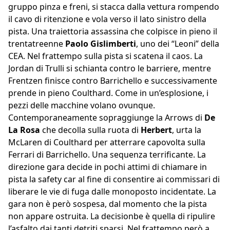
gruppo pinza e freni, si stacca dalla vettura rompendo
il cavo di ritenzione e vola verso il lato sinistro della
pista. Una traiettoria assassina che colpisce in pieno il
trentatreenne
Paolo Gislimberti
, uno dei “Leoni” della
CEA. Nel frattempo sulla pista si scatena il caos. La
Jordan di Trulli si schianta contro le barriere, mentre
Frentzen finisce contro Barrichello e successivamente
prende in pieno Coulthard. Come in un’esplosione, i
pezzi delle macchine volano ovunque.
Contemporaneamente sopraggiunge la Arrows di
De
La Rosa
che decolla sulla ruota di
Herbert
, urta la
McLaren di Coulthard per atterrare capovolta sulla
Ferrari di Barrichello. Una sequenza terrificante. La
direzione gara decide in pochi attimi di chiamare in
pista la safety car al fine di consentire ai commissari di
liberare le vie di fuga dalle monoposto incidentate. La
gara non è però sospesa, dal momento che la pista
non appare ostruita. La decisionbe è quella di ripulire
l’asfalto dai tanti detriti sparsi. Nel frattempo però a