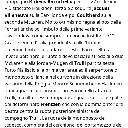
compagno
Rubens Barrichello
per soli 27 millesimi.
Più staccato Hakkinen, terzo e a seguire
Jacques
Villeneuve
sulla Bar-Honda e poi
Coulthard
sulla
seconda McLaren. Molto ottimismo regna al box della
Ferrari anche se l’imbuto della prima variante
nascondeva come sempre non poche insidie. Il 71°
Gran Premio d’Italia prende il via alle 14 ed è il
poleman teutonico andare in testa. Barrichello fa
invece pattinare le ruote e deve lasciare strada alle due
McLaren e alla Jordan-Mugen di
Trulli
partita sesta.
Tutto fila liscio alla prima variante ed il serpentone di
monoposto si lancia nel curvone in direzione della
variante della Roggia. Mentre Schumacher e Hakkinen
guadagnano sugli inseguitori, Barrichello attacca
Trulli, ma allo stesso tempo deve guardsarsi alle spalle
dal determinato
Frentzen
che con la gomma anteriore
destra centra la ruota posteriore sinistra del
compagno Trulli. La ruota della monoposto del
tedesco, completa del cerchione, del portamozzo e del