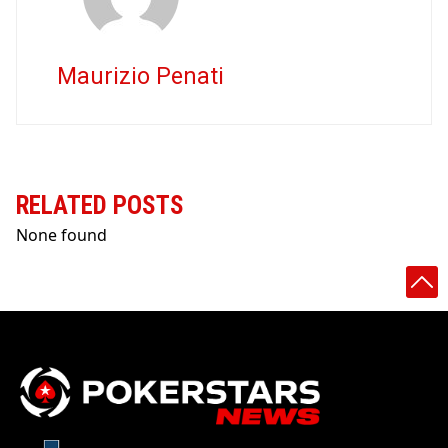
Maurizio Penati
RELATED POSTS
None found