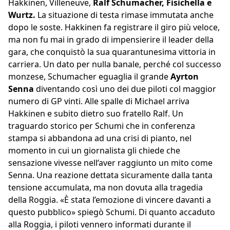
Hakkinen, Villeneuve,
Ralf Schumacher, Fisichella e
Wurtz.
La situazione di testa rimase immutata anche
dopo le soste. Hakkinen fa registrare il giro più veloce,
ma non fu mai in grado di impensierire il leader della
gara, che conquistò la sua quarantunesima vittoria in
carriera. Un dato per nulla banale, perché col successo
monzese, Schumacher eguaglia il grande
Ayrton
Senna
diventando così uno dei due piloti col maggior
numero di GP vinti. Alle spalle di Michael arriva
Hakkinen e subito dietro suo fratello Ralf. Un
traguardo storico per Schumi che in conferenza
stampa si abbandona ad una crisi di pianto, nel
momento in cui un giornalista gli chiede che
sensazione vivesse nell’aver raggiunto un mito come
Senna. Una reazione dettata sicuramente dalla tanta
tensione accumulata, ma non dovuta alla tragedia
della Roggia. «È stata l’emozione di vincere davanti a
questo pubblico» spiegò Schumi. Di quanto accaduto
alla Roggia, i piloti vennero informati durante il