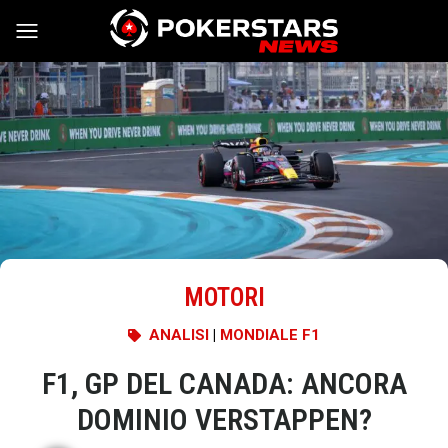
Vai al contenuto
MOTORI
ANALISI
|
MONDIALE F1
F1, GP DEL CANADA: ANCORA
DOMINIO VERSTAPPEN?