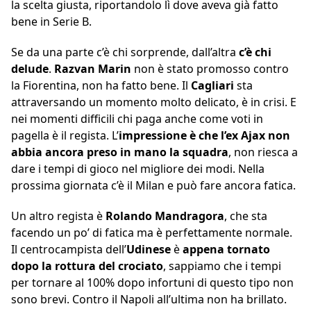
la scelta giusta, riportandolo lì dove aveva già fatto
bene in Serie B.
Se da una parte c’è chi sorprende, dall’altra
c’è chi
delude
.
Razvan
Marin
non è stato promosso contro
la Fiorentina, non ha fatto bene. Il
Cagliari
sta
attraversando un momento molto delicato, è in crisi. E
nei momenti difficili chi paga anche come voti in
pagella è il regista. L’
impressione è che l’ex Ajax non
abbia ancora preso in mano la squadra
, non riesca a
dare i tempi di gioco nel migliore dei modi. Nella
prossima giornata c’è il Milan e può fare ancora fatica.
Un altro regista è
Rolando
Mandragora
, che sta
facendo un po’ di fatica ma è perfettamente normale.
Il centrocampista dell’
Udinese
è
appena tornato
dopo la rottura del crociato
, sappiamo che i tempi
per tornare al 100% dopo infortuni di questo tipo non
sono brevi. Contro il Napoli all’ultima non ha brillato.