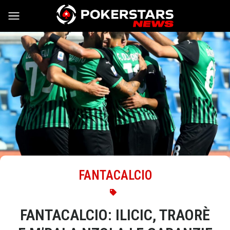
Vai al contenuto
FANTACALCIO
FANTACALCIO: ILICIC, TRAORÈ