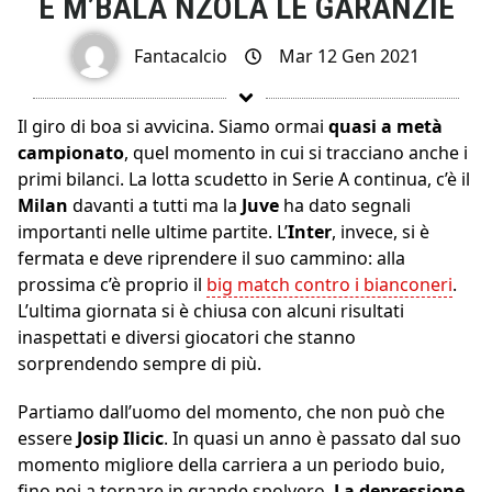
E M’BALA NZOLA LE GARANZIE
Fantacalcio
Mar 12 Gen 2021
Il giro di boa si avvicina. Siamo ormai
quasi a metà
campionato
, quel momento in cui si tracciano anche i
primi bilanci. La lotta scudetto in Serie A continua, c’è il
Milan
davanti a tutti ma la
Juve
ha dato segnali
importanti nelle ultime partite. L’
Inter
, invece, si è
fermata e deve riprendere il suo cammino: alla
prossima c’è proprio il
big match contro i bianconeri
.
L’ultima giornata si è chiusa con alcuni risultati
inaspettati e diversi giocatori che stanno
sorprendendo sempre di più.
Partiamo dall’uomo del momento, che non può che
essere
Josip
Ilicic
. In quasi un anno è passato dal suo
momento migliore della carriera a un periodo buio,
fino poi a tornare in grande spolvero.
La depressione