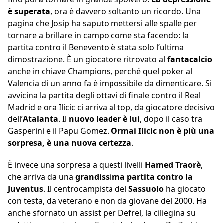
è superata
, ora è davvero soltanto un ricordo. Una
pagina che Josip ha saputo mettersi alle spalle per
tornare a brillare in campo come sta facendo: la
partita contro il Benevento è stata solo l’ultima
dimostrazione. È un giocatore ritrovato al
fantacalcio
anche in chiave Champions, perché quel poker al
Valencia di un anno fa è impossibile da dimenticare. Si
avvicina la partita degli ottavi di finale contro il Real
Madrid e ora Ilicic ci arriva al top, da giocatore decisivo
dell’
Atalanta
. Il
nuovo leader è lui
, dopo il caso tra
Gasperini e il Papu Gomez.
Ormai Ilicic non è più una
sorpresa, è una nuova certezza
.
È invece una sorpresa a questi livelli
Hamed
Traorè
,
che arriva da una
grandissima partita contro la
Juventus
. Il centrocampista del
Sassuolo
ha giocato
con testa, da veterano e non da giovane del 2000. Ha
anche sfornato un assist per Defrel, la ciliegina su