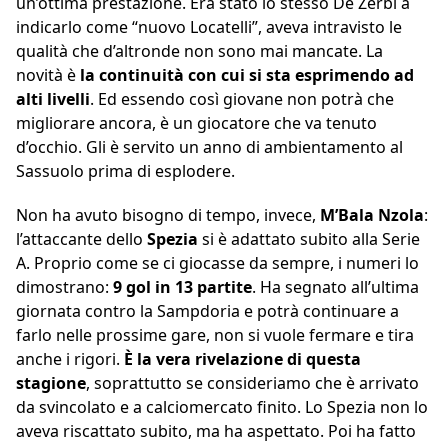
un’ottima prestazione. Era stato lo stesso De Zerbi a
indicarlo come “nuovo Locatelli”, aveva intravisto le
qualità che d’altronde non sono mai mancate. La
novità è
la continuità con cui si sta esprimendo ad
alti livelli
. Ed essendo così giovane non potrà che
migliorare ancora, è un giocatore che va tenuto
d’occhio. Gli è servito un anno di ambientamento al
Sassuolo prima di esplodere.
Non ha avuto bisogno di tempo, invece,
M’Bala
Nzola
:
l’attaccante dello
Spezia
si è adattato subito alla Serie
A. Proprio come se ci giocasse da sempre, i numeri lo
dimostrano:
9 gol in 13 partite
. Ha segnato all’ultima
giornata contro la Sampdoria e potrà continuare a
farlo nelle prossime gare, non si vuole fermare e tira
anche i rigori.
È la vera rivelazione di questa
stagione
, soprattutto se consideriamo che è arrivato
da svincolato e a calciomercato finito. Lo Spezia non lo
aveva riscattato subito, ma ha aspettato. Poi ha fatto