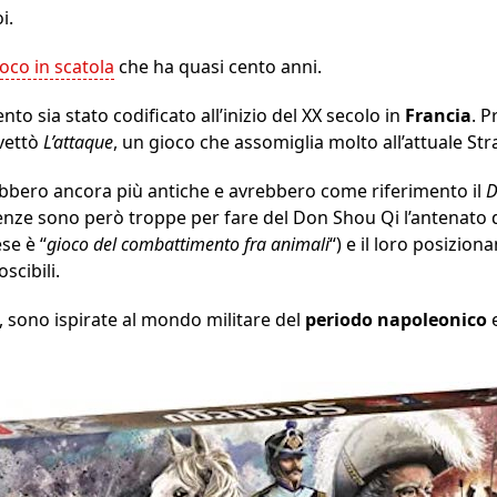
i.
oco in scatola
che ha quasi cento anni.
to sia stato codificato all’inizio del XX secolo in
Francia
. 
vettò
L’attaque
, un gioco che assomiglia molto all’attuale Str
ebbero ancora più antiche e avrebbero come riferimento il
D
erenze sono però troppe per fare del Don Shou Qi l’antenato 
se è “
gioco del combattimento fra animali
“) e il loro posizio
cibili.
e, sono ispirate al mondo militare del
periodo napoleonico
e