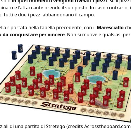
: solo
in quel momento vengono rivelati i pezzi
. Se il pez
iminato e l’attaccante prende il suo posto. In caso contrario,
ce, tutti e due i pezzi abbandonano il campo.
lla riportata nella tabella precedente, con il
Maresciallo
che
o da conquistare per vincere
. Non si muove e qualsiasi pez
niziali di una partita di Stretego (credits Acrosstheboard.com