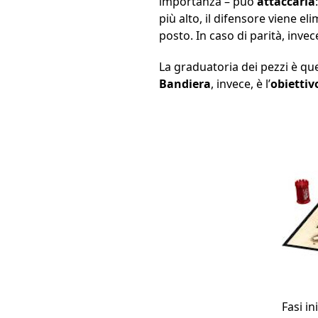
importanza – può
attaccarla
più alto, il difensore viene el
posto. In caso di parità, inve
La graduatoria dei pezzi è que
Bandiera
, invece, è l’
obiettiv
Fasi i