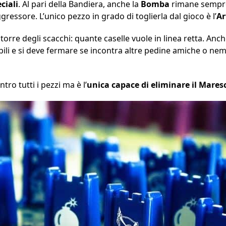
ciali
. Al pari della Bandiera, anche la
Bomba
rimane sempre
gressore. L’unico pezzo in grado di toglierla dal gioco è l’
Ar
rre degli scacchi: quante caselle vuole in linea retta. Anche
tabili e si deve fermare se incontra altre pedine amiche o n
ro tutti i pezzi ma è l’
unica capace di eliminare il Mares