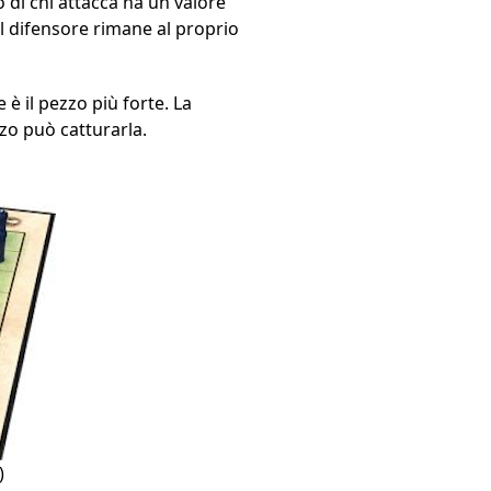
zo di chi attacca ha un valore
 il difensore rimane al proprio
 è il pezzo più forte. La
zo può catturarla.
)