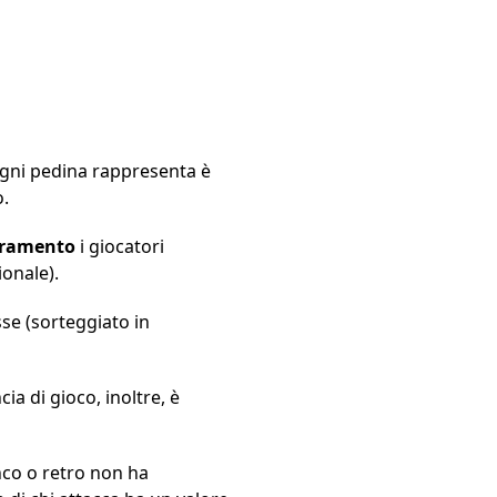
 ogni pedina rappresenta è
o.
ieramento
i giocatori
ionale).
sse (sorteggiato in
ia di gioco, inoltre, è
nco o retro non ha