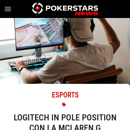
Vai al contenuto
ESPORTS
LOGITECH IN POLE POSITION
CON LA MCLAREN G