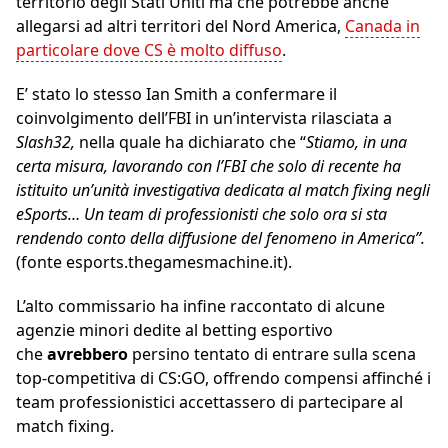
territorio degli Stati Uniti ma che potrebbe anche
allegarsi ad altri territori del Nord America,
Canada in
particolare dove CS è molto diffuso
.
E’ stato lo stesso Ian Smith a confermare il
coinvolgimento dell’FBI in un’intervista rilasciata a
Slash32,
nella quale ha dichiarato che “
Stiamo, in una
certa misura, lavorando con l’FBI che solo di recente ha
istituito un’unità investigativa dedicata al match fixing negli
eSports… Un team di professionisti che solo ora si sta
rendendo conto della
diffusione del fenomeno in America”.
(fonte esports.thegamesmachine.it).
L’alto commissario ha infine raccontato di alcune
agenzie minori dedite al betting esportivo
che
avrebbero
persino tentato di entrare sulla scena
top-competitiva di CS:GO, offrendo compensi affinché i
team professionistici accettassero di partecipare al
match fixing.