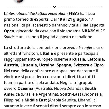
L’
International Basketball Federation
(
FIBA
) ha il suo
primo torneo di
eSports
. Dal
19 al 21 giugno
, 17
nazionali di pallacanestro daranno vita al
Fiba Esports
Open
, giocando da casa con il videogame
NBA2K
di
2K
Sports
e utilizzando il joypad al posto del pallone.
La struttura della competizione prevede
5 conference
e
altrettanti vincitori. L’
Italia
è presente e partecipa al
raggruppamento europeo insieme a
Russia, Lettonia,
Austria, Lituania, Ucraina, Spagna, Svizzera e Cipro
.
Nel caso della conference europea, per decretare il
vincitore si procederà con scontri diretti tra tutti i
team in partite di sola andata. Negli altri gruppi,
ovvero
Oceania
(Australia, Nuova Zelanda),
South
America
(Brasile e Argentina),
South-East
(Indonesia,
Filippine) e
Middle East
(Arabia Saudita, Libano), ci
saranno invece 6 scontri diretti sempre con lo stesso