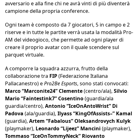
avversario e alla fine chi ne avrà vinti di più diventerà
campione della propria conference.
Ogni team è composto da 7 giocatori, 5 in campo e 2
riserve e in tutte le partite verrà usata la modalità Pro-
AM del videogioco, che permette ad ogni player di
creare il proprio avatar con il quale scendere sul
parquet virtuale.
A comporre la squadra azzurra, frutto della
collaborazione tra
FIP
(Federazione Italiana
Pallacanestro) e
Pro2Be Esports
, sono stati convocati:
Marco “Marconite24” Clemente
(centro/ala),
Silvio
Mario “Faintestink7” Cosentino
(guardia/ala
guardia/centro),
Antonio “IceOnAntoWrist” Di
Padova
(ala/guardia),
Ilyass “KingOfAssists–” Kamal
(guardia),
Artem “Fabalous” Oleksandrovych Kulyk
(playmaker),
Leonardo “Lijeez” Mancini
(playmaker),
Tommaso “IceOnTommyNeck” Riovanto