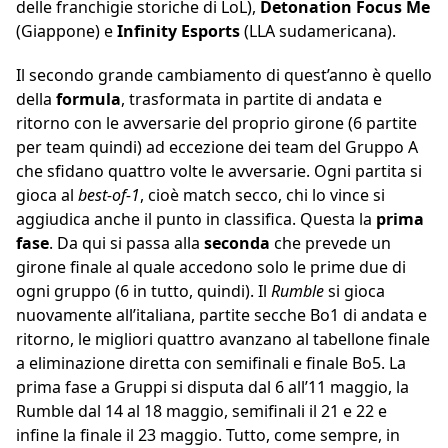
delle franchigie storiche di LoL),
Detonation Focus Me
(Giappone) e
Infinity Esports
(LLA sudamericana).
Il secondo grande cambiamento di quest’anno è quello
della
formula
, trasformata in partite di andata e
ritorno con le avversarie del proprio girone (6 partite
per team quindi) ad eccezione dei team del Gruppo A
che sfidano quattro volte le avversarie. Ogni partita si
gioca al
best-of-1
, cioè match secco, chi lo vince si
aggiudica anche il punto in classifica. Questa la
prima
fase
. Da qui si passa alla
seconda
che prevede un
girone finale al quale accedono solo le prime due di
ogni gruppo (6 in tutto, quindi). Il
Rumble
si gioca
nuovamente all’italiana, partite secche Bo1 di andata e
ritorno, le migliori quattro avanzano al tabellone finale
a eliminazione diretta con semifinali e finale Bo5. La
prima fase a Gruppi si disputa dal 6 all’11 maggio, la
Rumble dal 14 al 18 maggio, semifinali il 21 e 22 e
infine la finale il 23 maggio. Tutto, come sempre, in