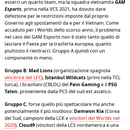
esserci un quarto team, ma la squadra vietnamita
GAM
Esports
, prima nella VCS 2021, ha dovuto dare
defezione per le restrizioni imposte dal proprio
Governo agli spostamenti da e per il Vietnam. Come
accaduto per i Worlds dello scorso anno, il problema
nel caso dei GAM Esports non è stato tanto quello di
lasciare il Paese per la trasferta europea, quanto
piuttosto il rientrarci. Gruppo A quindi con un
componente in meno.
Gruppo B
:
Mad Lions
(organizzazione spagnola
vincitrice del LEC
),
Istanbul Wildcats
(primi nella TCL
turca), i brasiliani (CBLOL) del
Pain Gaming
e il
PSG
Talon
, proveniente dalla PCS del sud est asiatico.
Gruppo C
, forse quello più spettacolare ma anche
potenzialmente il più insidioso:
Damwon Kia
(Corea
del Sud, campioni della LCK e
vincitori dei Worlds nel
2020
),
Cloud9
(vincitori della LCS nordamerica e una