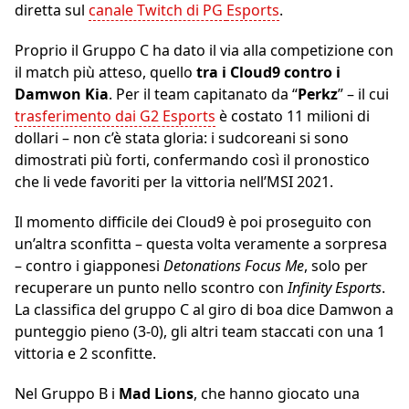
diretta sul
canale Twitch di PG
Esports
.
Proprio il Gruppo C ha dato il via alla competizione con
il match più atteso, quello
tra i Cloud9 contro i
Damwon Kia
. Per il team capitanato da “
Perkz
” – il cui
trasferimento dai G2 Esports
è costato 11 milioni di
dollari – non c’è stata gloria: i sudcoreani si sono
dimostrati più forti, confermando così il pronostico
che li vede favoriti per la vittoria nell’MSI 2021.
Il momento difficile dei Cloud9 è poi proseguito con
un’altra sconfitta – questa volta veramente a sorpresa
– contro i giapponesi
Detonations Focus Me
, solo per
recuperare un punto nello scontro con
Infinity Esports
.
La classifica del gruppo C al giro di boa dice Damwon a
punteggio pieno (3-0), gli altri team staccati con una 1
vittoria e 2 sconfitte.
Nel Gruppo B i
Mad Lions
, che hanno giocato una