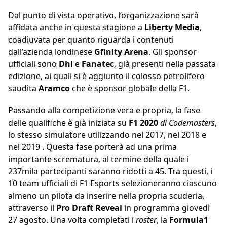
Dal punto di vista operativo, l’organizzazione sarà
affidata anche in questa stagione a
Liberty Media
,
coadiuvata per quanto riguarda i contenuti
dall’azienda londinese
Gfinity Arena
. Gli sponsor
ufficiali sono
Dhl
e
Fanatec
, già presenti nella passata
edizione, ai quali si è aggiunto il colosso petrolifero
saudita
Aramco
che è sponsor globale della F1.
Passando alla competizione vera e propria, la fase
delle qualifiche è già iniziata su
F1 2020
di Codemasters
,
lo stesso simulatore utilizzando nel 2017, nel 2018 e
nel 2019 . Questa fase porterà ad una prima
importante scrematura, al termine della quale i
237mila partecipanti saranno ridotti a 45. Tra questi, i
10 team ufficiali di F1 Esports selezioneranno ciascuno
almeno un pilota da inserire nella propria scuderia,
attraverso il
Pro Draft Reveal
in programma giovedì
27 agosto. Una volta completati i
roster
, la
Formula1