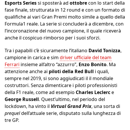
Esports Series
si sposterà ad
ottobre
con lo start della
fase finale, strutturata in 12 round e con un formato di
qualifiche ai vari Gran Premi molto simile a quello della
Formula1 reale. La serie si concluderà a dicembre, con
l’incoronazione del nuovo campione, il quale riceverà
anche il cospicuo rimborso per i suoi sforzi.
Tra i papabili c’è sicuramente l’italiano
David Tonizza
,
campione in carica e sim
driver ufficiale del team
Ferrari
insieme all’altro “azzurro”,
Enzo Bonito
. Ma
attenzione anche ai
piloti della Red Bull
i quali,
sempre nel 2019, si sono aggiudicati il il mondiale
costruttori. Senza dimenticare i piloti professionisti
della F1 reale, come ad esempio
Charles Leclerc
e
George Russell
. Quest’ultimo, nel periodo del
lockdown, ha vinto il
Virtual Grand Prix
, una sorta di
prequel
dell’attuale serie, disputato sulla lunghezza di
tre GP.