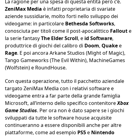
La ragione per una spesa di questa entità però c’é.
ZeniMax Media
è infatti proprietaria di svariate
aziende sussidiarie, molto forti nello sviluppo dei
videogame: in particolare
Bethesda Softworks
,
conosciuta per titoli come il post-apocalittico
Fallout
e
la serie fantasy
The Elder Scroll
, e
id Software
,
produttrice di giochi del calibro di
Doom
,
Quake
e
Rage
. E poi ancora Arkane Studios (Might of Magic),
Tango Gameworks (The Evil Within), MachineGames
(Wolfstein) e RoundHouse.
Con questa operazione, tutto il pacchetto aziendale
targato ZeniMax Media con i relativi software e
videogame entra a far parte della grande famiglia
Microsoft, all’interno dello specifico contenitore
Xbox
Game Studios
. Per ora non è dato sapere se i giochi
sviluppati da tutte le software house acquisite
continueranno a essere disponibili anche per altre
piattaforme, come ad esempio
PS5
e
Nintendo