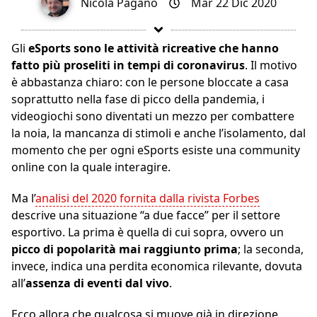
Nicola Pagano
Mar 22 Dic 2020
Gli
eSports
sono le attività ricreative che hanno
fatto più proseliti in tempi di coronavirus
. Il motivo
è abbastanza chiaro: con le persone bloccate a casa
soprattutto nella fase di picco della pandemia, i
videogiochi sono diventati un mezzo per combattere
la noia, la mancanza di stimoli e anche l’isolamento, dal
momento che per ogni eSports esiste una community
online con la quale interagire.
Ma l’
analisi del 2020 fornita dalla rivista Forbes
descrive una situazione “a due facce” per il settore
esportivo. La prima è quella di cui sopra, ovvero un
picco di popolarità mai raggiunto prima
; la seconda,
invece, indica una perdita economica rilevante, dovuta
all’
assenza di eventi dal vivo
.
Ecco allora che qualcosa si muove già in direzione