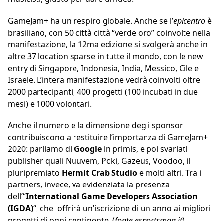
GameJam+ ha un respiro globale. Anche se l’
epicentro
è
brasiliano, con 50 città città “verde oro” coinvolte nella
manifestazione, la 12ma edizione si svolgerà anche in
altre 37 location sparse in tutte il mondo, con le new
entry di Singapore, Indonesia, India, Messico, Cile e
Israele. L’intera manifestazione vedrà coinvolti oltre
2000 partecipanti, 400 progetti (100 incubati in due
mesi) e 1000 volontari.
Anche il numero e la dimensione degli sponsor
contribuiscono a restituire l’importanza di GameJam+
2020: parliamo di
Google
in primis, e poi svariati
publisher quali Nuuvem, Poki, Gazeus, Voodoo, il
pluripremiato
Hermit Crab Studio
e molti altri. Tra i
partners, invece, va evidenziata la presenza
dell’“
International Game Developers Association
(IGDA)
“, che offrirà un’iscrizione di un anno ai migliori
progetti di ogni continente. (
fonte esportsmag.it
)