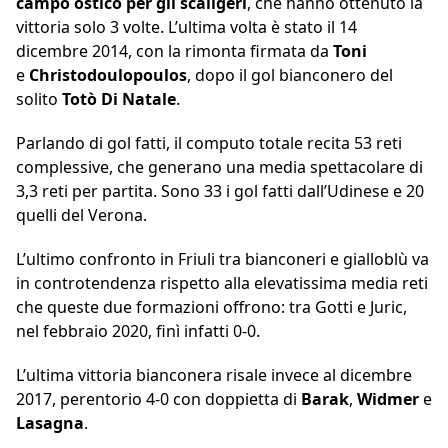
campo ostico per gli scaligeri
, che hanno ottenuto la
vittoria solo 3 volte. L’ultima volta è stato il 14
dicembre 2014, con la rimonta firmata da
Toni
e
Christodoulopoulos
, dopo il gol bianconero del
solito
Totò Di Natale
.
Parlando di gol fatti, il computo totale recita 53 reti
complessive, che generano una media spettacolare di
3,3 reti per partita. Sono 33 i gol fatti dall’Udinese e 20
quelli del Verona.
L’ultimo confronto in Friuli tra bianconeri e gialloblù va
in controtendenza rispetto alla elevatissima media reti
che queste due formazioni offrono: tra Gotti e Juric,
nel febbraio 2020, finì infatti 0-0.
L’ultima vittoria bianconera risale invece al dicembre
2017, perentorio 4-0 con doppietta di
Barak
,
Widmer
e
Lasagna
.