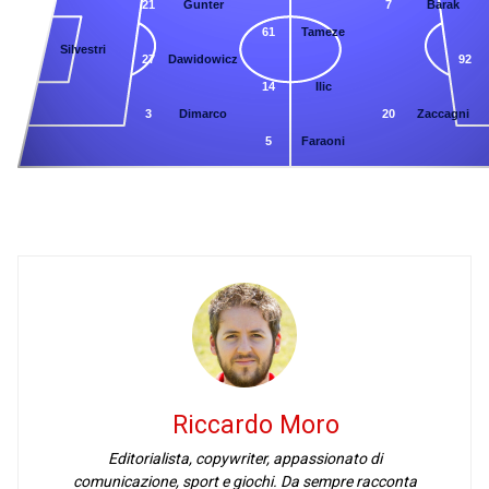
21
Gunter
7
Barak
61
Tameze
1
Silvestri
27
Dawidowicz
92
14
Ilic
3
Dimarco
20
Zaccagni
5
Faraoni
Riccardo Moro
Editorialista, copywriter, appassionato di
comunicazione, sport e giochi. Da sempre racconta