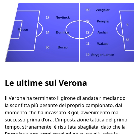
90
Zeegelar
17
Nuytinck
37
Pereyra
9
1
Musso
14
Bonifazi
22
Arslan
32
11
Walace
50
Becao
19
Stryger Larsen
Le ultime sul Verona
Il Verona ha terminato il girone di andata rimediando
la sconfitta più pesante del proprio campionato, dal
momento che ha incassato 3 gol, avvenimento mai
successo prima d’ora. L’impostazione tattica del primo
tempo, stranamente, è risultata sbagliata, dato che la