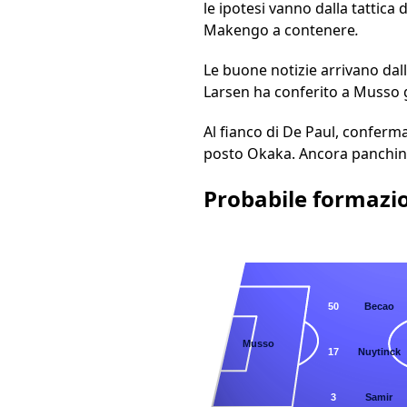
le ipotesi vanno dalla tattica
Makengo a contenere
.
Le buone notizie arrivano dalla
Larsen ha conferito a Musso gr
Al fianco di De Paul, conferm
posto Okaka. Ancora panchina 
Probabile formazi
50
Becao
1
Musso
17
Nuytinck
3
Samir