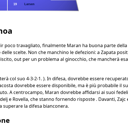
19
Larsen
enoa
dir poco travagliato, finalmente Maran ha buona parte della 
 delle scelte. Non che manchino le defezioni: a Zapata positi
riscito, out per un problema al ginocchio, che mancherà e
erà col suo 4-3-2-1. ). In difesa, dovrebbe essere recuperato
acosta dovrebbe essere disponibile, ma è più probabile il su
uto. A centrocampo, Maran dovrebbe affidarsi ai suoi fedelis
delj e Rovella, che stanno fornendo risposte . Davanti, Zajc
 superare la difesa bianconera.
one