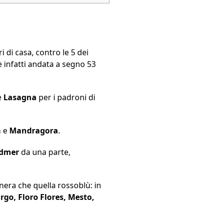
i di casa, contro le 5 dei
è infatti andata a segno 53
e
Lasagna
per i padroni di
a
e
Mandragora
.
dmer
da una parte,
onera che quella rossoblù: in
rgo, Floro Flores, Mesto,