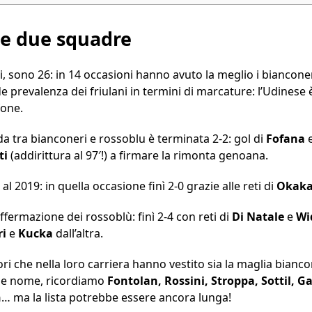
 le due squadre
uli, sono 26: in 14 occasioni hanno avuto la meglio i bianconer
de prevalenza dei friulani in termini di marcature: l’Udinese 
fone.
da tra bianconeri e rossoblu è terminata 2-2: gol di
Fofana
ti
(addirittura al 97′!) a firmare la rimonta genoana.
e al 2019: in quella occasione finì 2-0 grazie alle reti di
Okak
affermazione dei rossoblù: finì 2-4 con reti di
Di Natale
e
Wi
ri
e
Kucka
dall’altra.
tori che nella loro carriera hanno vestito sia la maglia bianc
che nome, ricordiamo
Fontolan, Rossini, Stroppa, Sottil, Ga
n
… ma la lista potrebbe essere ancora lunga!