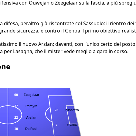
 difensiva con Ouwejan o Zeegelaar sulla fascia, a più spreg
 difesa, peraltro già riscontrate col Sassuolo: il rientro dei 
ande sicurezza, e contro il Genoa il primo obiettivo realisti
atissimo il nuovo Arslan; davanti, con l’unico certo del pos
per Lasagna, che il mister vede meglio a gara in corso.
one
90
Zeegelaar
37
Pereyra
23
Pussetto
22
Arslan
7
Okaka
10
De Paul