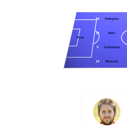
88
Pellegrini
13
Bani
1
Perin
5
Goldaniga
14
Biraschi