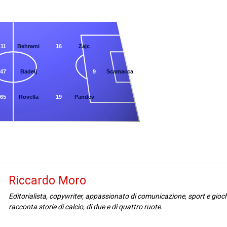
11
Behrami
16
Zajc
47
Badelj
9
Scamacca
65
Rovella
19
Pandev
Riccardo Moro
Editorialista, copywriter, appassionato di comunicazione, sport e gioc
racconta storie di calcio, di due e di quattro ruote.