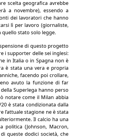
are scelta geografica avrebbe
herà a novembre), essendo a
onti dei lavoratori che hanno
si lì per lavoro (giornaliste,
n quello stato solo legge.
sospensione di questo progetto
 i supporter delle sei inglesi:
e in Italia o in Spagna non è
rra è stata una vera e propria
anniche, facendo poi crollare,
eno avuto la funzione di far
i della Superlega hanno perso
 può notare come il Milan abbia
/20 è stata condizionata dalla
 l’attuale stagione ne è stata
lteriormente. Il calcio ha una
la politica (Johnson, Macron,
 di queste dodici società, che