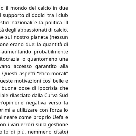
o il mondo del calcio in due
 supporto di dodici tra i club
tici nazionali e la politica. Il
à degli appassionati di calcio.
ne sul nostro pianeta (nessun
one erano due: la quantità di
ri, aumentando probabilmente
eritocrazia, o quantomeno una
vano accesso garantito alla
Questi aspetti “etico-morali”
queste motivazioni così belle e
 buona dose di ipocrisia che
le rilasciato dalla Curva Sud
n’opinione negativa verso la
imi a utilizzare con forza lo
ttolineare come proprio Uefa e
 i vari errori sulla gestione
olto di più, nemmeno citate)