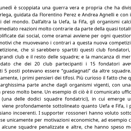
unedì è scoppiata una guerra vera e propria che ha divis
rlega, guidata da Florentino Perez e Andrea Agnelli e con il
i del mondo. Dall’altra la Uefa, la Fifa, gli organismi calcis
ediato reazioni molto contrarie da parte della quasi totalit
ificate dai social, come oramai avviene per ogni questio
i motivi che muovevano i contrari a questa nuova competizi
petizione, che si sarebbero spartiti questi club fondato
i grandi club e il resto delle squadre; e la mancanza di m
, dato che dei 20 club partecipanti i 15 fondatori ave
ti 5 posti potevano essere “guadagnati” da altre squadre. 
amente, i primi pensieri dei tifosi. Più curioso il fatto che 
larghissima parte anche dagli organismi vigenti, con una
reso molto bene. Un esempio di ciò è il comunicato ufficia
n (una delle dodici squadre fondatrici), in cui emerge u
viene profondamente sottolineato quanto Uefa e Fifa, i pr
i”, siano incoerenti. I supporter rossoneri hanno voluto so
rese unicamente per motivazioni economiche, ad esempio con
on alcune squadre penalizzate e altre, che hanno speso m