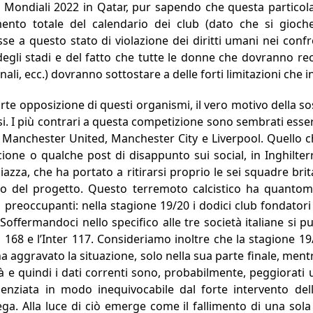
 i Mondiali 2022 in Qatar, pur sapendo che questa particol
mento totale del calendario dei club (dato che si gioc
e a questo stato di violazione dei diritti umani nei confr
egli stadi e del fatto che tutte le donne che dovranno recar
ali, ecc.) dovranno sottostare a delle forti limitazioni che i
rte opposizione di questi organismi, il vero motivo della 
osi. I più contrari a questa competizione sono sembrati essere
 Manchester United, Manchester City e Liverpool. Quello ch
cione o qualche post di disappunto sui social, in Inghilte
azza, che ha portato a ritirarsi proprio le sei squadre brit
sto del progetto. Questo terremoto calcistico ha quantom
 preoccupanti: nella stagione 19/20 i dodici club fondator
. Soffermandoci nello specifico alle tre società italiane si
s 168 e l’Inter 117. Consideriamo inoltre che la stagione 19
aggravato la situazione, solo nella sua parte finale, mentre
à e quindi i dati correnti sono, probabilmente, peggiorati u
denziata in modo inequivocabile dal forte intervento del
ga. Alla luce di ciò emerge come il fallimento di una sola