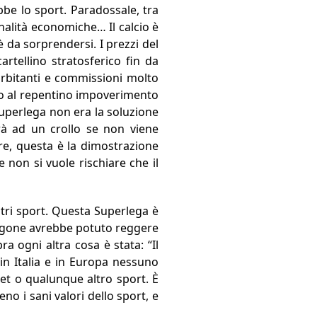
be lo sport. Paradossale, tra
inalità economiche… Il calcio è
da sorprendersi. I prezzi del
rtellino stratosferico fin da
orbitanti e commissioni molto
ito al repentino impoverimento
uperlega non era la soluzione
rà ad un crollo se non viene
re, questa è la dimostrazione
 non si vuole rischiare che il
ltri sport. Questa Superlega è
aragone avrebbe potuto reggere
 ogni altra cosa è stata: “Il
in Italia e in Europa nessuno
et o qualunque altro sport. È
o i sani valori dello sport, e