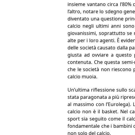
insieme vantano circa l’80% 
l’altro, notare lo sdegno gene
diventato una questione princ
calcio negli ultimi anni son
giovanissimi, soprattutto se
alte per i loro agenti. È evi
delle società causato dalla p
giusta ad ovviare a questo 
contenuta. Che questa semi-r
che le società non riescono p
calcio muoia.
Un’ultima riflessione sullo s
stata paragonata a più ripres
al massimo con l’Eurolega). L
calcio non è il basket. Nel c
sport sia seguito come il cal
fondamentale che i bambini con
non solo del calcio.