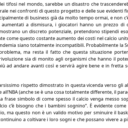
dei tifosi nel mondo, sarebbe un disastro che trascendereb
rale nei confronti di questo progetto e delle sue evidenti f
ipalmente di business già da molto tempo ormai, e non c’è 
o aumentati a dismisura, i giocatori hanno un prezzo di ca
 mostrano un discreto potenziale, pretendono stipendi es
dente come questo costante aumento dei costi nel calcio un
andemia siano totalmente incompatibili. Probabilmente la S
problema, ma resta il fatto che questa situazione porte
ivoluzione sia di monito agli organismi che hanno il pote
iù ad andare avanti così e servirà agire bene e in fretta se
carsissimo rispetto dimostrato in questa vicenda verso gli a
e all’NBA (anche se è una cosa totalmente differente, il p
a frase simbolo di come spesso il calcio venga messo sopra
alcio c’è bisogno che i bambini sognino”. È evidente come 
cio, ma questo non è un valido motivo per sminuire il bask
tinuino a coltivare i loro sogni e che possano vivere a pien