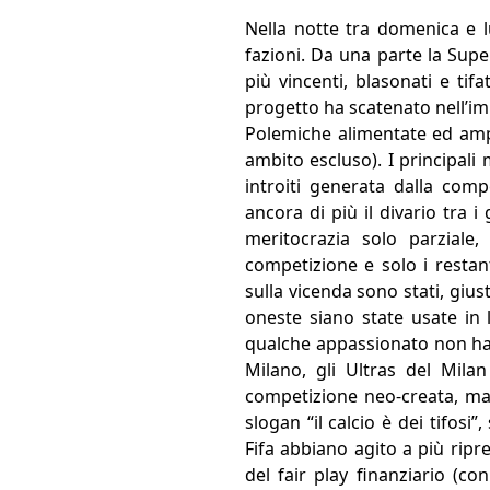
Nella notte tra domenica e l
fazioni. Da una parte la Supe
più vincenti, blasonati e tifat
progetto ha scatenato nell’imm
Polemiche alimentate ed ampl
ambito escluso). I principal
introiti generata dalla com
ancora di più il divario tra 
meritocrazia solo parziale
competizione e solo i restan
sulla vicenda sono stati, giust
oneste siano state usate in 
qualche appassionato non ha p
Milano, gli Ultras del Mila
competizione neo-creata, ma 
slogan “il calcio è dei tifos
Fifa abbiano agito a più rip
del fair play finanziario (c