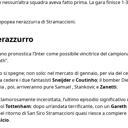
essun’altra squadra aveva fatto prima. La gara finisce 1-3 c
ll’epopea nerazzurra di Stramaccioni.
erazzurro
no pronostica l’Inter come possibile vincitrice del campionat
th”.
co si spegne; non solo: nel mercato di gennaio, per via del 
a a cedere i due fantasisti
Sneijder
e
Coutinho
; il bomber Die
ria , poi, arriveranno pure Samuel , Stankovic e
Zanetti
.
morosamente incerottata, l’ultimo episodio significativo di
col
Tottenham
: dopo un’andata terrificante, con un
Gareth
, nel ritorno di San Siro Stramaccioni quasi riesce a compier
alcio
.