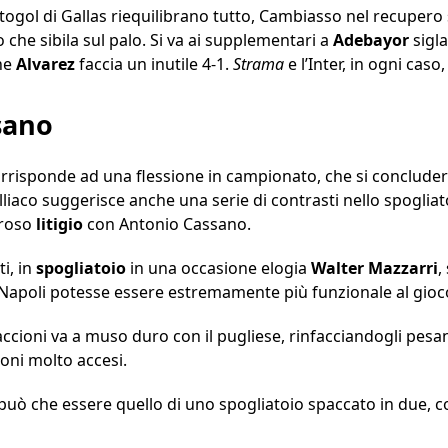
utogol di Gallas riequilibrano tutto, Cambiasso nel recupero s
 che sibila sul palo. Si va ai supplementari a
Adebayor
sigla
he
Alvarez
faccia un inutile 4-1.
Strama
e l’Inter, in ogni caso
ssano
orrisponde ad una flessione in campionato, che si concluder
liaco suggerisce anche una serie di contrasti nello spogliat
oroso
litigio
con Antonio Cassano.
ti, in
spogliatoio
in una occasione elogia
Walter
Mazzarri
,
el Napoli potesse essere estremamente più funzionale al gioc
maccioni va a muso duro con il pugliese, rinfacciandogli pes
oni molto accesi.
n può che essere quello di uno spogliatoio spaccato in due,