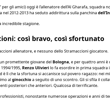
” per gli amici) oggi è l’allenatore dell’Al Gharafa, squadra
a nel 2012-2013 ha seduto addirittura sulla panchina
dell’I
 incredibile stagione.
oni: così bravo, così sfortunato
maccioni allenatore, e nessuno dello Stramaccioni giocatore.
è un promettente giovane del
Bologna
, e per quattro anni è
el 1994/1995,
Renzo Ulivieri
lo fa esordire in prima squadra 
 ed è lì che la sfortuna si accanisce sul povero ragazzo: nei 
simo al
ginocchio
a seguito di uno scontro. Gli si sfila il co
enti posteriori che anteriori. Qualcosa di terrificante.
ofessionisti, nonostante numerose operazioni e anni di ten