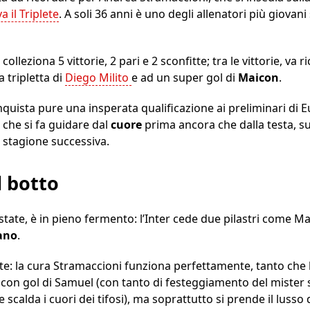
a il Triplete
. A soli 36 anni è uno degli allenatori più giovani 
a
colleziona 5 vittorie, 2 pari e 2 sconfitte; tra le vittorie, va
a tripletta di
Diego Milito
e ad un super gol di
Maicon
.
onquista pure una insperata qualificazione ai preliminari di
che si fa guidare dal
cuore
prima ancora che dalla testa, su
 stagione successiva.
l botto
state, è in pieno fermento: l’Inter cede due pilastri come M
ano
.
nte: la cura Stramaccioni funziona perfettamente, tanto che l
y con gol di Samuel (con tanto di festeggiamento del mister so
e scalda i cuori dei tifosi), ma soprattutto si prende il lusso