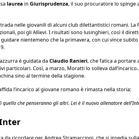
osa
laurea
in
Giurisprudenza
, il suo procuratore lo spinge 
strada nelle giovanili di alcuni club dilettantistici romani. L
onali, poi gli Allievi. I risultati sono lusinghieri, così il dire
r guidare nientemeno che la primavera, con cui vince subito
9.
razzurra è guidata da
Claudio Ranieri
, che fatica a portare
ivi particolari. Così, a marzo, Moratti lo solleva dall’incaric
china sino al termine della stagione.
affida l’incarico al giovane romano è rimasta nella storia:
quello che penseranno gli altri. Lei è il nuovo allenatore dell’Inte
’Inter
ta da ricordare per Andrea Stramaccioni, che si insedia sul