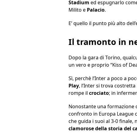
Stadium
ed espugnarlo come n
Milito e
Palacio
.
E’ quello il punto più alto de
Il tramonto in n
Dopo la gara di Torino, qualcu
un vero e proprio “Kiss of Dea
Sì, perchè l’Inter a poco a po
Play
, l’Inter si trova costrett
rompe il
crociato
; in inferme
Nonostante una formazione cla
confronto in Europa League 
che guida i suoi al 3-0 finale
clamorose della storia del c