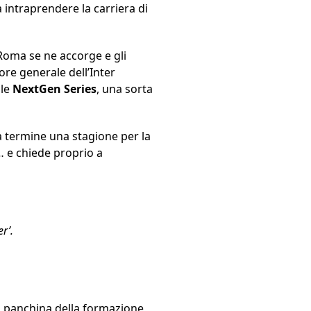
a intraprendere la carriera di
a Roma se ne accorge e gli
ttore generale dell’Inter
 le
NextGen Series
, una sorta
 a termine una stagione per la
o… e chiede proprio a
r’.
la panchina della formazione