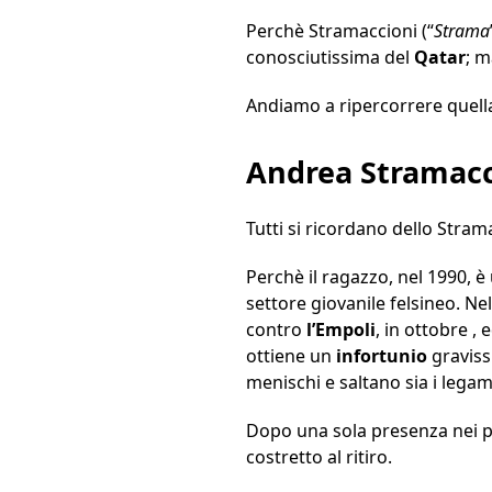
Perchè Stramaccioni (“
Strama
conosciutissima del
Qatar
; m
Andiamo a ripercorrere quella
Andrea Stramacci
Tutti si ricordano dello Stra
Perchè il ragazzo, nel 1990, 
settore giovanile felsineo. N
contro
l’Empoli
, in ottobre ,
ottiene un
infortunio
gravis
menischi e saltano sia i legam
Dopo una sola presenza nei pr
costretto al ritiro.