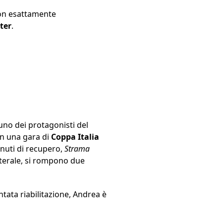
 non esattamente
nter
.
 uno dei protagonisti del
in una gara di
Coppa Italia
minuti di recupero,
Strama
llaterale, si rompono due
tata riabilitazione, Andrea è