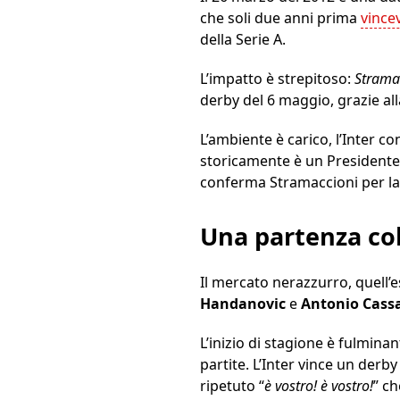
che soli due anni prima
vincev
della Serie A.
L’impatto è strepitoso:
Stram
derby del 6 maggio, grazie all
L’ambiente è carico, l’Inter c
storicamente è un Presidente 
conferma Stramaccioni per la
Una partenza co
Il mercato nerazzurro, quell’e
Handanovic
e
Antonio Cass
L’inizio di stagione è fulmina
partite. L’Inter vince un derb
ripetuto “
è vostro! è vostro!
” ch