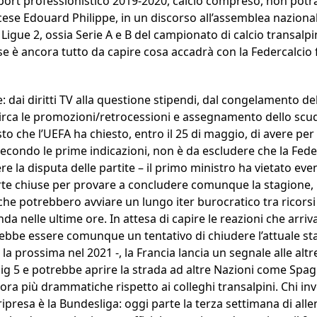
 sport professionistico 2019-2020, calcio compreso, non pot
ncese Edouard Philippe, in un discorso all’assemblea naziona
la Ligue 2, ossia Serie A e B del campionato di calcio transa
se è ancora tutto da capire cosa accadrà con la Federcalcio
: dai diritti TV alla questione stipendi, dal congelamento della
circa le promozioni/retrocessioni e assegnamento dello scu
to che l’UEFA ha chiesto, entro il 25 di maggio, di avere per 
econdo le prime indicazioni, non è da escludere che la Fede
e la disputa delle partite – il primo ministro ha vietato eve
porte chiuse per provare a concludere comunque la stagione
che potrebbero avviare un lungo iter burocratico tra ricorsi 
nda nelle ultime ore. In attesa di capire le reazioni che arri
rebbe essere comunque un tentativo di chiudere l’attuale st
la prossima nel 2021 -, la Francia lancia un segnale alle alt
 big 5 e potrebbe aprire la strada ad altre Nazioni come Spagn
ora più drammatiche rispetto ai colleghi transalpini. Chi in
ipresa è la Bundesliga: oggi parte la terza settimana di al