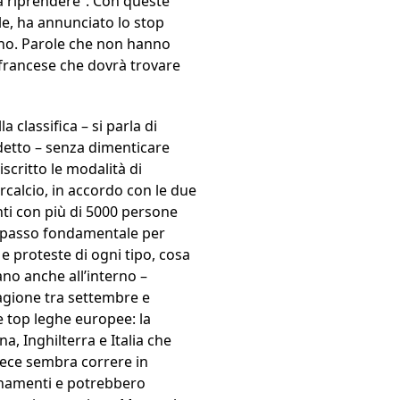
rà riprendere”. Con queste
le, ha annunciato lo stop
lpino. Parole che non hanno
 francese che dovrà trovare
 classifica – si parla di
detto – senza dimenticare
iscritto le modalità di
rcalcio, in accordo con le due
nti con più di 5000 persone
, passo fondamentale per
e proteste di ogni tipo, cosa
vano anche all’interno –
agione tra settembre e
re top leghe europee: la
a, Inghilterra e Italia che
vece sembra correre in
lenamenti e potrebbero