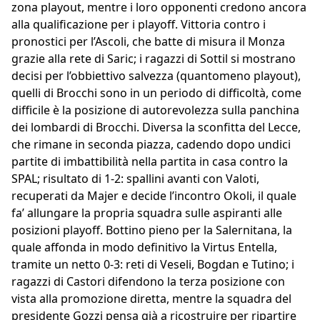
zona playout, mentre i loro opponenti credono ancora
alla qualificazione per i playoff. Vittoria contro i
pronostici per l’Ascoli, che batte di misura il Monza
grazie alla rete di Saric; i ragazzi di Sottil si mostrano
decisi per l’obbiettivo salvezza (quantomeno playout),
quelli di Brocchi sono in un periodo di difficoltà, come
difficile è la posizione di autorevolezza sulla panchina
dei lombardi di Brocchi. Diversa la sconfitta del Lecce,
che rimane in seconda piazza, cadendo dopo undici
partite di imbattibilità nella partita in casa contro la
SPAL; risultato di 1-2: spallini avanti con Valoti,
recuperati da Majer e decide l’incontro Okoli, il quale
fa’ allungare la propria squadra sulle aspiranti alle
posizioni playoff. Bottino pieno per la Salernitana, la
quale affonda in modo definitivo la Virtus Entella,
tramite un netto 0-3: reti di Veseli, Bogdan e Tutino; i
ragazzi di Castori difendono la terza posizione con
vista alla promozione diretta, mentre la squadra del
presidente Gozzi pensa già a ricostruire per ripartire