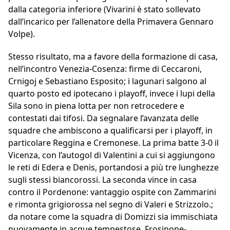
dalla categoria inferiore (Vivarini è stato sollevato
dall’incarico per l’allenatore della Primavera Gennaro
Volpe).
Stesso risultato, ma a favore della formazione di casa,
nell’incontro Venezia-Cosenza: firme di Ceccaroni,
Crnigoj e Sebastiano Esposito; i lagunari salgono al
quarto posto ed ipotecano i playoff, invece i lupi della
Sila sono in piena lotta per non retrocedere e
contestati dai tifosi. Da segnalare l’avanzata delle
squadre che ambiscono a qualificarsi per i playoff, in
particolare Reggina e Cremonese. La prima batte 3-0 il
Vicenza, con l’autogol di Valentini a cui si aggiungono
le reti di Edera e Denis, portandosi a più tre lunghezze
sugli stessi biancorossi. La seconda vince in casa
contro il Pordenone: vantaggio ospite con Zammarini
e rimonta grigiorossa nel segno di Valeri e Strizzolo.;
da notare come la squadra di Domizzi sia immischiata
nuovamente in acque tempestose. Frosinone-