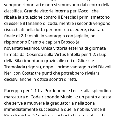
vengono rimontati e non si smuovono dal centro della
classifica. Grande vittoria interna per l’Ascoli che
ribalta la situazione contro il Brescia: i primi smettono
di essere il fanalino di coda, mentre i secondi vengono
risucchiati nella lotta per non retrocedere; risultato
finale di 2-1: ospiti in vantaggio con Jagiello, poi
rispondono Eramo e capitan Brosco (al
novantatreesimo). Unica vittoria esterna di giornata
firmata dal Cosenza sulla Virtus Entella per 1-2: i Lupi
della Sila rimontano grazie alle reti di Gliozzi e
Tremolada (rigore), dopo il primo vantaggio dei Diavoli
Neri con Costa; tre punti che potrebbero rivelarsi
decisivi anche in ottica scontri diretti.
Pareggio per 1-1 tra Pordenone e Lecce, alla splendida
marcatura di Coda risponde Musiolik: un punto a testa
che serve a muovere la graduatoria nella zona
immediatamente successiva a quella nobile. Vince il
Pisa di mister D’Angelo, a cui basta la rete siglata da