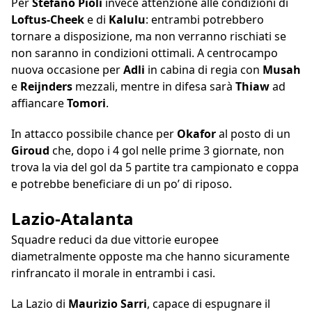
Per
Stefano Pioli
invece attenzione alle condizioni di
Loftus-Cheek
e di
Kalulu
: entrambi potrebbero
tornare a disposizione, ma non verranno rischiati se
non saranno in condizioni ottimali. A centrocampo
nuova occasione per
Adli
in cabina di regia con
Musah
e
Reijnders
mezzali, mentre in difesa sarà
Thiaw
ad
affiancare
Tomori
.
In attacco possibile chance per
Okafor
al posto di un
Giroud
che, dopo i 4 gol nelle prime 3 giornate, non
trova la via del gol da 5 partite tra campionato e coppa
e potrebbe beneficiare di un po’ di riposo.
Lazio-Atalanta
Squadre reduci da due vittorie europee
diametralmente opposte ma che hanno sicuramente
rinfrancato il morale in entrambi i casi.
La Lazio di
Maurizio Sarri
, capace di espugnare il