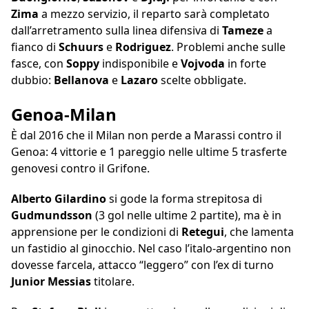
Zima
a mezzo servizio, il reparto sarà completato
dall’arretramento sulla linea difensiva di
Tameze
a
fianco di
Schuurs
e
Rodriguez
. Problemi anche sulle
fasce, con
Soppy
indisponibile e
Vojvoda
in forte
dubbio:
Bellanova
e
Lazaro
scelte obbligate.
Genoa-Milan
È dal 2016 che il Milan non perde a Marassi contro il
Genoa: 4 vittorie e 1 pareggio nelle ultime 5 trasferte
genovesi contro il Grifone.
Alberto
Gilardino
si gode la forma strepitosa di
Gudmundsson
(3 gol nelle ultime 2 partite), ma è in
apprensione per le condizioni di
Retegui
, che lamenta
un fastidio al ginocchio. Nel caso l’italo-argentino non
dovesse farcela, attacco “leggero” con l’ex di turno
Junior Messias
titolare.