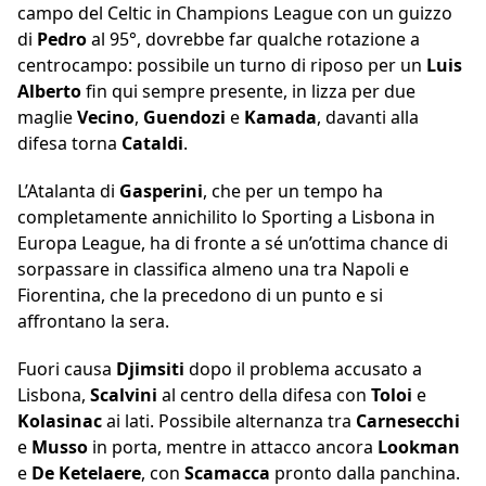
campo del Celtic in Champions League con un guizzo
di
Pedro
al 95°, dovrebbe far qualche rotazione a
centrocampo: possibile un turno di riposo per un
Luis
Alberto
fin qui sempre presente, in lizza per due
maglie
Vecino
,
Guendozi
e
Kamada
, davanti alla
difesa torna
Cataldi
.
L’Atalanta di
Gasperini
, che per un tempo ha
completamente annichilito lo Sporting a Lisbona in
Europa League, ha di fronte a sé un’ottima chance di
sorpassare in classifica almeno una tra Napoli e
Fiorentina, che la precedono di un punto e si
affrontano la sera.
Fuori causa
Djimsiti
dopo il problema accusato a
Lisbona,
Scalvini
al centro della difesa con
Toloi
e
Kolasinac
ai lati. Possibile alternanza tra
Carnesecchi
e
Musso
in porta, mentre in attacco ancora
Lookman
e
De Ketelaere
, con
Scamacca
pronto dalla panchina.