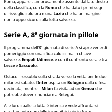
Roma, appare clamorosamente assente dal lato destro
della classifica, con la
Roma
che ha dato i primi segni
di risveglio solo ora e una
Lazio
che ha un margine
non troppo sicuro sulla lotta salvezza.
Serie A, 8ª giornata in pillole
Il programma dell’8ª giornata di serie A si apre venerdì
pomeriggio con una sfida caldissima in chiave
salvezze,
Empoli-Udinese
, e con il confronto serale tra
Lecce
e
Sassuolo
.
Ostacoli rossoblù sulla strada verso la vetta per le due
milanesi sabato: l’
Inter
ospita un
Bologna
dalla difesa
decimata, mentre il
Milan
fa visita ad un
Genoa
che
potrebbe dover rinunciare a Retegui.
Alle loro spalle la lotta è intensa e vede affrontarsi
direttamente due delle inseguitrici più in forma,