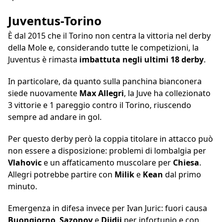
Juventus-Torino
È dal 2015 che il Torino non centra la vittoria nel derby
della Mole e, considerando tutte le competizioni, la
Juventus è rimasta
imbattuta negli ultimi 18 derby
.
In particolare, da quanto sulla panchina bianconera
siede nuovamente
Max Allegri
, la Juve ha collezionato
3 vittorie e 1 pareggio contro il Torino, riuscendo
sempre ad andare in gol.
Per questo derby però la coppia titolare in attacco può
non essere a disposizione: problemi di lombalgia per
Vlahovic
e un affaticamento muscolare per
Chiesa
.
Allegri potrebbe partire con
Milik
e
Kean
dal primo
minuto.
Emergenza in difesa invece per Ivan Juric: fuori causa
Buongiorno
,
Sazonov
e
Djidji
per infortunio e con