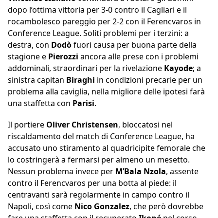
dopo l’ottima vittoria per 3-0 contro il Cagliari e il
rocambolesco pareggio per 2-2 con il Ferencvaros in
Conference League. Soliti problemi per i terzini: a
destra, con
Dodò
fuori causa per buona parte della
stagione e
Pierozzi
ancora alle prese con i problemi
addominali, straordinari per la rivelazione
Kayode
; a
sinistra capitan
Biraghi
in condizioni precarie per un
problema alla caviglia, nella migliore delle ipotesi farà
una staffetta con
Parisi
.
Il portiere
Oliver Christensen
, bloccatosi nel
riscaldamento del match di Conference League, ha
accusato uno stiramento al quadricipite femorale che
lo costringerà a fermarsi per almeno un mesetto.
Nessun problema invece per
M’Bala Nzola
, assente
contro il Ferencvaros per una botta al piede: il
centravanti sarà regolarmente in campo contro il
Napoli, così come
Nico Gonzalez
, che però dovrebbe