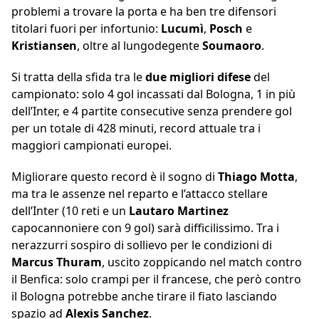
problemi a trovare la porta e ha ben tre difensori
titolari fuori per infortunio:
Lucumì
,
Posch
e
Kristiansen
, oltre al lungodegente
Soumaoro
.
Si tratta della sfida tra le
due migliori difese
del
campionato: solo 4 gol incassati dal Bologna, 1 in più
dell’Inter, e 4 partite consecutive senza prendere gol
per un totale di 428 minuti, record attuale tra i
maggiori campionati europei.
Migliorare questo record è il sogno di
Thiago Motta
,
ma tra le assenze nel reparto e l’attacco stellare
dell’Inter (10 reti e un
Lautaro Martinez
capocannoniere con 9 gol) sarà difficilissimo. Tra i
nerazzurri sospiro di sollievo per le condizioni di
Marcus Thuram
, uscito zoppicando nel match contro
il Benfica: solo crampi per il francese, che però contro
il Bologna potrebbe anche tirare il fiato lasciando
spazio ad
Alexis Sanchez
.