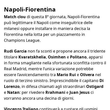
Napoli-Fiorentina
Match clou
di questa 8ª giornata, Napoli-Fiorentina
può legittimare il Napoli come inseguitrice delle
milanesi oppure installare in maniera decisa la
Fiorentina nella lotta per un piazzamento in
Champions League.
Rudi Garcia
non fa sconti e propone ancora il tridente
titolare
Kvaratskhelia
,
Osimhen
e
Politano
, apparsi
in forma smagliante nella sfortunata sconfitta contro il
Real Madrid, mentre l’unica variazione potrebbe
essere l’avvicendamento tra
Mario Rui
e
Olivera
nel
ruolo di terzino sinistro. Imprescindibile il capitano
Di
Lorenzo
, in difesa chiamati agli straordinari
Ostigard
e
Natan
: per rivedere
Rrahmani
e
Juan Jesus
ci
vorranno ancora una decina di giorni.
Vincenzo Italiano
continuerà a ruotare gli uomini