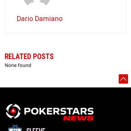
Dario Damiano
RELATED POSTS
None found