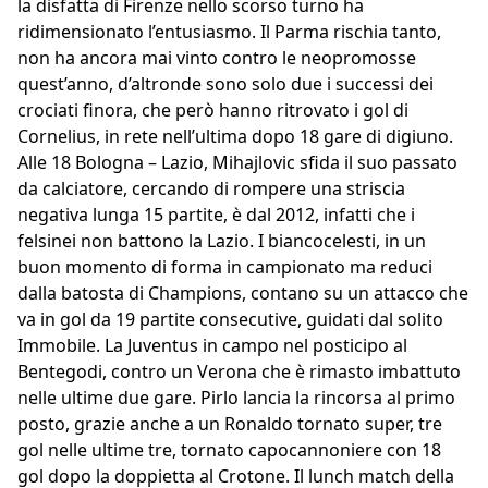
la disfatta di Firenze nello scorso turno ha
ridimensionato l’entusiasmo. Il Parma rischia tanto,
non ha ancora mai vinto contro le neopromosse
quest’anno, d’altronde sono solo due i successi dei
crociati finora, che però hanno ritrovato i gol di
Cornelius, in rete nell’ultima dopo 18 gare di digiuno.
Alle 18 Bologna – Lazio, Mihajlovic sfida il suo passato
da calciatore, cercando di rompere una striscia
negativa lunga 15 partite, è dal 2012, infatti che i
felsinei non battono la Lazio. I biancocelesti, in un
buon momento di forma in campionato ma reduci
dalla batosta di Champions, contano su un attacco che
va in gol da 19 partite consecutive, guidati dal solito
Immobile. La Juventus in campo nel posticipo al
Bentegodi, contro un Verona che è rimasto imbattuto
nelle ultime due gare. Pirlo lancia la rincorsa al primo
posto, grazie anche a un Ronaldo tornato super, tre
gol nelle ultime tre, tornato capocannoniere con 18
gol dopo la doppietta al Crotone. Il lunch match della