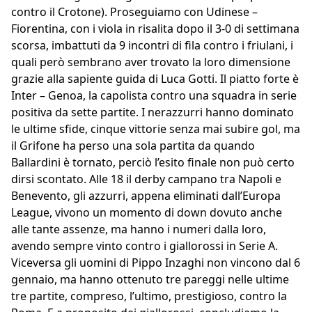
contro il Crotone). Proseguiamo con Udinese –
Fiorentina, con i viola in risalita dopo il 3-0 di settimana
scorsa, imbattuti da 9 incontri di fila contro i friulani, i
quali però sembrano aver trovato la loro dimensione
grazie alla sapiente guida di Luca Gotti. Il piatto forte è
Inter – Genoa, la capolista contro una squadra in serie
positiva da sette partite. I nerazzurri hanno dominato
le ultime sfide, cinque vittorie senza mai subire gol, ma
il Grifone ha perso una sola partita da quando
Ballardini è tornato, perciò l’esito finale non può certo
dirsi scontato. Alle 18 il derby campano tra Napoli e
Benevento, gli azzurri, appena eliminati dall’Europa
League, vivono un momento di down dovuto anche
alle tante assenze, ma hanno i numeri dalla loro,
avendo sempre vinto contro i giallorossi in Serie A.
Viceversa gli uomini di Pippo Inzaghi non vincono dal 6
gennaio, ma hanno ottenuto tre pareggi nelle ultime
tre partite, compreso, l’ultimo, prestigioso, contro la