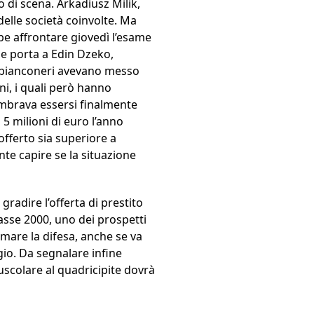
 di scena. Arkadiusz Milik,
delle società coinvolte. Ma
be affrontare giovedì l’esame
he porta a Edin Dzeko,
 i bianconeri avevano messo
ni, i quali però hanno
 sembrava essersi finalmente
 5 milioni di euro l’anno
offerto sia superiore a
te capire se la situazione
radire l’offerta di prestito
asse 2000, uno dei prospetti
mare la difesa, anche se va
gio. Da segnalare infine
muscolare al quadricipite dovrà