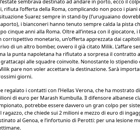
estate sembrava destinato ad andare in porto, ecco il colpo
i, rifiuta l’offerta della Roma, complicando non poco i piani 
a situazione Suarez sempre in stand-by (l’uruguaiano dovreb
ssaporto), i bianconeri hanno tenuto sempre calda la pista c
po cinque anni alla Roma. Oltre all’intesa con il giocatore,
un corrispettivo monetario, un’offerta apprezzata dai capitoli
rrivo di un altro bomber, ovvero il già citato Milik. L’affare
 ma la punta napoletana ha rifiutato a sorpresa il contratto a
 grattacapi alle squadre coinvolte. Nonostante lo stipendio 
lik pare non voler accettare la destinazione. Sarà importan
ossimi giorni.
 regalato i contatti con l’Hellas Verona, che ha mostrato di g
ilioni di euro per Marash Kumbulla. Il difensore albanese cl
ampionato, potrebbe essere davvero un gran colpo per siste
l ragazzo, che chiede sui 2 milioni e mezzo di euro di ingag
stinato al Genoa, e l’infortunio di Perotti: per una lesione 
ettimane.