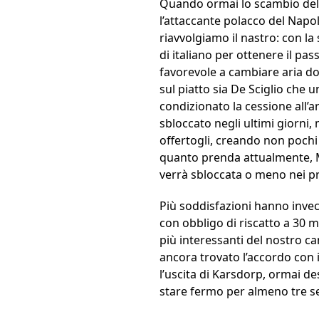
Quando ormai lo scambio dell’
l’attaccante polacco del Napol
riavvolgiamo il nastro: con l
di italiano per ottenere il pa
favorevole a cambiare aria do
sul piatto sia De Sciglio che 
condizionato la cessione all’a
sbloccato negli ultimi giorni,
offertogli, creando non pochi
quanto prenda attualmente, Mi
verrà sbloccata o meno nei pr
Più soddisfazioni hanno invece
con obbligo di riscatto a 30 m
più interessanti del nostro c
ancora trovato l’accordo con i
l’uscita di Karsdorp, ormai de
stare fermo per almeno tre s