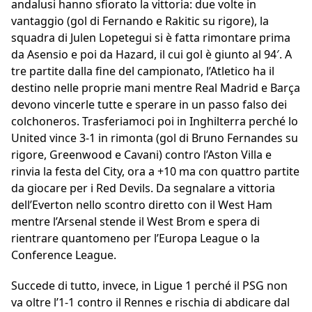
andalusi hanno sfiorato la vittoria: due volte in
vantaggio (gol di Fernando e Rakitic su rigore), la
squadra di Julen Lopetegui si è fatta rimontare prima
da Asensio e poi da Hazard, il cui gol è giunto al 94′. A
tre partite dalla fine del campionato, l’Atletico ha il
destino nelle proprie mani mentre Real Madrid e Barça
devono vincerle tutte e sperare in un passo falso dei
colchoneros. Trasferiamoci poi in Inghilterra perché lo
United vince 3-1 in rimonta (gol di Bruno Fernandes su
rigore, Greenwood e Cavani) contro l’Aston Villa e
rinvia la festa del City, ora a +10 ma con quattro partite
da giocare per i Red Devils. Da segnalare a vittoria
dell’Everton nello scontro diretto con il West Ham
mentre l’Arsenal stende il West Brom e spera di
rientrare quantomeno per l’Europa League o la
Conference League.
Succede di tutto, invece, in Ligue 1 perché il PSG non
va oltre l’1-1 contro il Rennes e rischia di abdicare dal