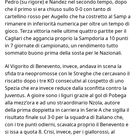
Pedro (su rigore) e Nandez nel secondo tempo, dopo
che il primo si era chiuso sullo 0-0 con tanto di
cartellino rosso per Augello che ha costretto al Samp a
rimanere in inferiorità numerica per oltre un tempo di
gioco. Terza vittoria nelle ultime quattro partite per il
Cagliari che aggancia proprio la Sampdoria a 10 punti
in 7 giornate di campionato, un rendimento tutto
sommato buono prima della sosta per le Nazionali.
Al Vigorito di Benevento, invece, andava in scena la
sfida tra neopromosse con le Streghe che cercavano il
riscatto dopo i tre KO consecutivi al cospetto di uno
Spezia che era invece reduce dalla sconfitta contro la
Juventus. A gioire sono i liguri grazie al gol di Pobega
alla mezz’ora e ad uno straordinario Nzola, autore
della prima doppietta in carriera in Serie A che sigilla il
risultato finale sul 3-0 per la squadra di Italiano che,
con i tre punti odierni, scavalca proprio il Benevento e
si issa a quota 8. Crisi, invece, per i giallorossi, al