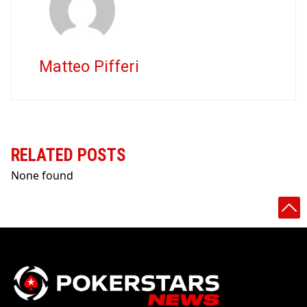
Matteo Pifferi
RELATED POSTS
None found