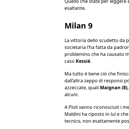
Quello che state per leggere
esaltante.
Milan 9
La vittoria dello scudetto da 
societaria l’ha fatta da padron
problemino che ha causato mal
caso
Kessié
.
Ma tutto è bene ciò che finisc
dall’altra zeppo di responsi p
azzeccate, quali
Maignan (8), 
alcuni.
A Pioli vanno riconosciuti i m
Maldini ha riposto in lui e ch
tecnico, non esattamente posi