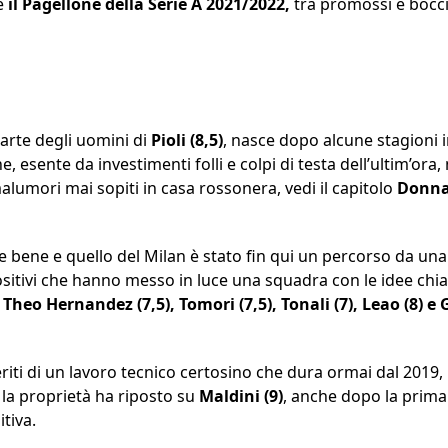
 è
il Pagellone della Serie A 2021/2022,
tra promossi e bocc
parte degli uomini di
Pioli
(8,5)
, nasce dopo alcune stagioni
e, esente da investimenti folli e colpi di testa dell’ultim’or
umori mai sopiti in casa rossonera, vedi il capitolo
Donn
e bene e quello del Milan è stato fin qui un percorso da una 
ositivi che hanno messo in luce una squadra con le idee chia
Theo Hernandez (7,5), Tomori (7,5), Tonali (7), Leao (8) e G
eriti di un lavoro tecnico certosino che dura ormai dal 2019,
e la proprietà ha riposto su
Maldini
(9)
, anche dopo la prima
tiva.