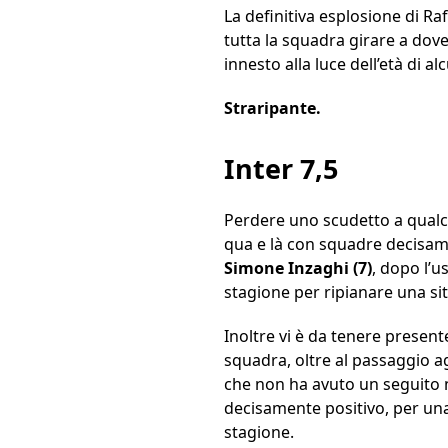
La definitiva esplosione di Ra
tutta la squadra girare a dov
innesto alla luce dell’età di a
Straripante.
Inter 7,5
Perdere uno scudetto a qualch
qua e là con squadre decisame
Simone
Inzaghi
(7)
, dopo l’u
stagione per ripianare una si
Inoltre vi è da tenere presen
squadra, oltre al passaggio a
che non ha avuto un seguito n
decisamente positivo, per una
stagione.