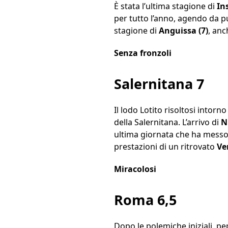
È stata l’ultima stagione di
Ins
per tutto l’anno, agendo da p
stagione di
Anguissa
(7)
, anc
Senza fronzoli
Salernitana 7
Il lodo Lotito risoltosi intor
della Salernitana. L’arrivo di
N
ultima giornata che ha messo a
prestazioni di un ritrovato
Ver
Miracolosi
Roma 6,5
Dopo le polemiche iniziali, p