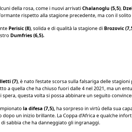
cuni della rosa, come i nuovi arrivati
Chalanoglu (5,5)
,
Dze
mante rispetto alla stagione precedente, ma con il solito
pante
Perisic
(8)
, solida e di qualità la stagione di
Brozovic
(7,
estro
Dumfries
(6,5).
letti (7)
, è nato l’estate scorsa sulla falsariga delle stagion
to a quella che ha chiuso fuori dalle 4 nel 2021, ma un en
 spera, questa volta si possa abbinare un seguito convince
Campionato
la difesa (7,5),
ha sorpreso in virtù della sua capa
o dopo un inizio brillante. La Coppa d’Africa e qualche info
 di sabbia che ha danneggiato gli ingranaggi.