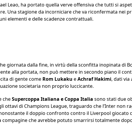
fael Leao, ha portato quella verve offensiva che tutti si as
ere. Una stagione da incorniciare che va riconfermata nei p
lcuni elementi e delle scadenze contrattuali.
e giornata dalla fine, in virtù della sconfitta inopinata di
nte alla portata, non può mettere in secondo piano il cont
scita di gente come
Rom
Lukaku
e
Achraf
Hakimi
, dati via
tuazione societaria non proprio luccicante.
te che
Supercoppa Italiana e Coppa Italia
sono stati due obi
gli ottavi di Champions League, traguardo che l’Inter non r
onostante il doppio confronto contro il Liverpool giocato q
 compagine che avrebbe potuto smarrirsi totalmente dopo il