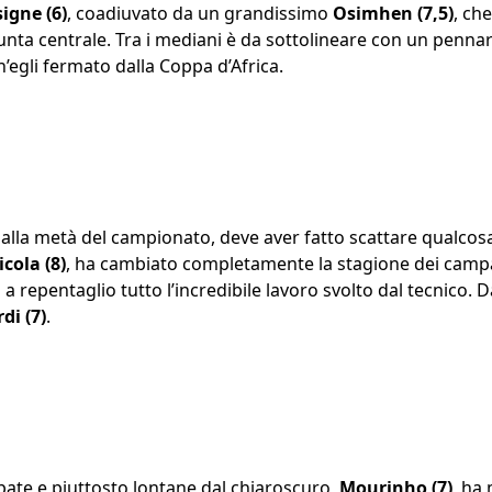
igne (6)
, coadiuvato da un grandissimo
Osimhen (7,5)
, che
unta centrale. Tra i mediani è da sottolineare con un penna
h’egli fermato dalla Coppa d’Africa.
no alla metà del campionato, deve aver fatto scattare qualcosa
icola (8)
, ha cambiato completamente la stagione dei campa
 repentaglio tutto l’incredibile lavoro svolto dal tecnico. 
di (7)
.
epate e piuttosto lontane dal chiaroscuro,
Mourinho (7)
, ha