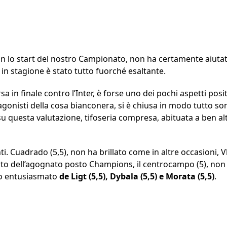
on lo start del nostro Campionato, non ha certamente aiuta
in stagione è stato tutto fuorché esaltante.
a in finale contro l’Inter, è forse uno dei pochi aspetti posit
agonisti della cosa bianconera, si è chiusa in modo tutto s
u questa valutazione, tifoseria compresa, abituata a ben alt
. Cuadrado (5,5), non ha brillato come in altre occasioni, Vl
 dell’agognato posto Champions, il centrocampo (5), non è 
no entusiasmato
de Ligt (5,5), Dybala (5,5) e Morata (5,5)
.