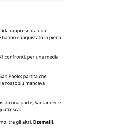
 sfida rappresenta una
he hanno conquistato la piena
 61 confronti, per una media
 San Paolo: partita che
toria rossoblu mancava
ens da una parte, Santander e
cquafresca.
o, tra gli altri,
Dzemaili
,