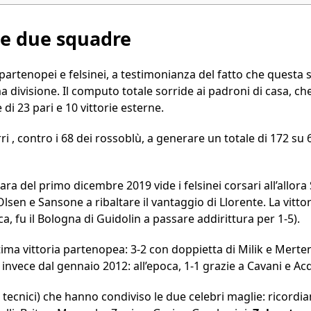
 le due squadre
partenopei e felsinei, a testimonianza del fatto che questa
a divisione. Il computo totale sorride ai padroni di casa, c
 di 23 pari e 10 vittorie esterne.
ri , contro i 68 dei rossoblù, a generare un totale di 172 su
ra del primo dicembre 2019 vide i felsinei corsari all’allora
Olsen e Sansone a ribaltare il vantaggio di Llorente. La vit
ca, fu il Bologna di Guidolin a passare addirittura per 1-5).
tima vittoria partenopea: 3-2 con doppietta di Milik e Mert
ca invece dal gennaio 2012: all’epoca, 1-1 grazie a Cavani e A
 tecnici) che hanno condiviso le due celebri maglie: ricordiam