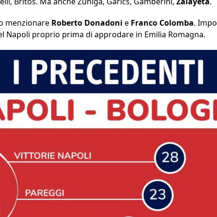
nelli, Britos. Ma anche Zuniga, Garics, Gamberini,
Zalayeta
.
usto menzionare
Roberto Donadoni
e
Franco Colomba
. Impo
el Napoli proprio prima di approdare in Emilia Romagna.