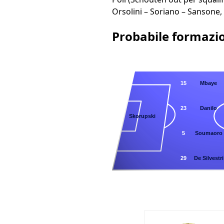
Orsolini – Soriano – Sansone,
Probabile formazi
15
Mbaye
23
Danilo
28
Skorupski
5
Soumaoro
29
De Silvestri