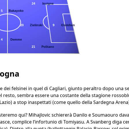
24
Insigne
5
Bakayoko
20
Zielinski
9
Osimhen
4
Demme
21
Politano
logna
dei felsinei in quel di Cagliari, giunto peraltro dopo una se
 del resto, sembra essere una costante della stagione rossobl
 Lazio) a stop inaspettati (come quello della Sardegna Arena)
isteremo qui? Mihajlovic schiererà Danilo e Soumaouro dava
 fasce, complice l’infortunio di Tomiyasu. A Svanberg diga c
ca). Dietro alla punta (ballottaggio Palacio-Barrow, col primo 