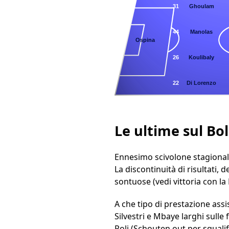
31
Ghoulam
44
Manolas
25
Ospina
26
Koulibaly
22
Di Lorenzo
Le ultime sul Bo
Ennesimo scivolone stagionale 
La discontinuità di risultati,
sontuose (vedi vittoria con la
A che tipo di prestazione ass
Silvestri e Mbaye larghi sulle
Poli (Schouten out per squalifi