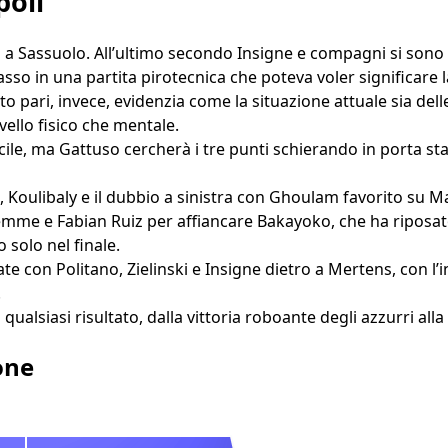
poli
a a Sassuolo. All’ultimo secondo Insigne e compagni si sono 
sso in una partita pirotecnica che poteva voler significare 
sto pari, invece, evidenzia come la situazione attuale sia dell
ivello fisico che mentale.
cile, ma Gattuso cercherà i tre punti schierando in porta st
 Koulibaly e il dubbio a sinistra con Ghoulam favorito su Ma
me e Fabian Ruiz per affiancare Bakayoko, che ha riposat
 solo nel finale.
ate con Politano, Zielinski e Insigne dietro a Mertens, con 
.
qualsiasi risultato, dalla vittoria roboante degli azzurri all
one