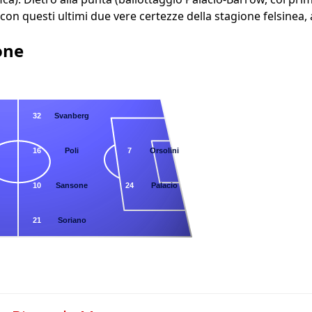
 con questi ultimi due vere certezze della stagione felsinea
one
32
Svanberg
16
Poli
7
Orsolini
10
Sansone
24
Palacio
21
Soriano