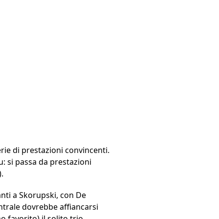
rie di prestazioni convincenti.
u: si passa da prestazioni
.
nti a Skorupski, con De
entrale dovrebbe affiancarsi
favorito) il solito trio