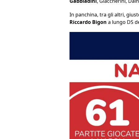
Gabbiadini
, Giaccherini, Dai
In panchina, tra gli altri, gi
Riccardo Bigon
a lungo DS d