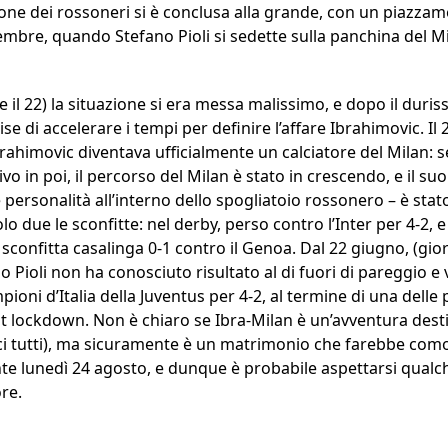
agione dei rossoneri si è conclusa alla grande, con un piazz
embre, quando Stefano Pioli si sedette sulla panchina del M
 il 22) la situazione si era messa malissimo, e dopo il dur
ise di accelerare i tempi per definire l’affare Ibrahimovic. I
Ibrahimovic diventava ufficialmente un calciatore del Milan:
vo in poi, il percorso del Milan è stato in crescendo, e il su
 personalità all’interno dello spogliatoio rossonero – è stato
o due le sconfitte: nel derby, perso contro l’Inter per 4-2, e
sconfitta casalinga 0-1 contro il Genoa. Dal 22 giugno, (gior
o Pioli non ha conosciuto risultato al di fuori di pareggio e 
pioni d’Italia della Juventus per 4-2, al termine di una dell
t lockdown. Non è chiaro se Ibra-Milan è un’avventura desti
 tutti), ma sicuramente è un matrimonio che farebbe comod
nte lunedì 24 agosto, e dunque è probabile aspettarsi qualch
ore.