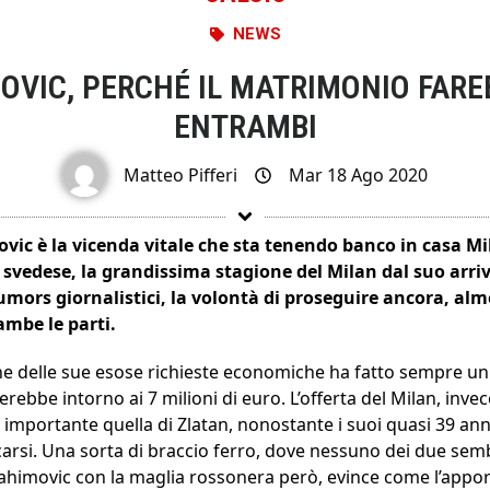
NEWS
OVIC, PERCHÉ IL MATRIMONIO FAR
ENTRAMBI
Matteo Pifferi
Mar 18 Ago 2020
ovic è la vicenda vitale che sta tenendo banco in casa M
 svedese, la grandissima stagione del Milan dal suo arrivo
umors giornalistici, la volontà di proseguire ancora, alm
ambe le parti.
he delle sue esose richieste economiche ha fatto sempre un
erebbe intorno ai 7 milioni di euro. L’offerta del Milan, inve
a importante quella di Zlatan, nonostante i suoi quasi 39 an
arsi. Una sorta di braccio ferro, dove nessuno dei due sem
rahimovic con la maglia rossonera però, evince come l’appor