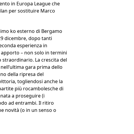
amento in Europa League che
ilan per sostituire Marco
issimo ko esterno di Bergamo
l 29 dicembre, dopo tanti
 seconda esperienza in
o apporto – non solo in termini
 straordinario. La crescita del
 nell’ultima gara prima dello
no della ripresa del
vittoria, togliendosi anche la
e partite più rocambolesche di
nata a proseguire (i
o ad entrambi. Il ritiro
e novità (o in un senso o