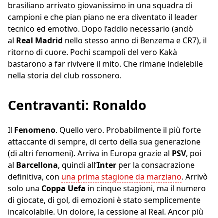
brasiliano arrivato giovanissimo in una squadra di
campioni e che pian piano ne era diventato il leader
tecnico ed emotivo. Dopo l’addio necessario (andò
al
Real
Madrid
nello stesso anno di Benzema e CR7), il
ritorno di cuore. Pochi scampoli del vero Kakà
bastarono a far rivivere il mito. Che rimane indelebile
nella storia del club rossonero.
Centravanti: Ronaldo
Il
Fenomeno
. Quello vero. Probabilmente il più forte
attaccante di sempre, di certo della sua generazione
(di altri fenomeni). Arriva in Europa grazie al
PSV
, poi
al
Barcellona
, quindi all’
Inter
per la consacrazione
definitiva, con
una prima stagione da marziano
. Arrivò
solo una
Coppa Uefa
in cinque stagioni, ma il numero
di giocate, di gol, di emozioni è stato semplicemente
incalcolabile. Un dolore, la cessione al Real. Ancor più