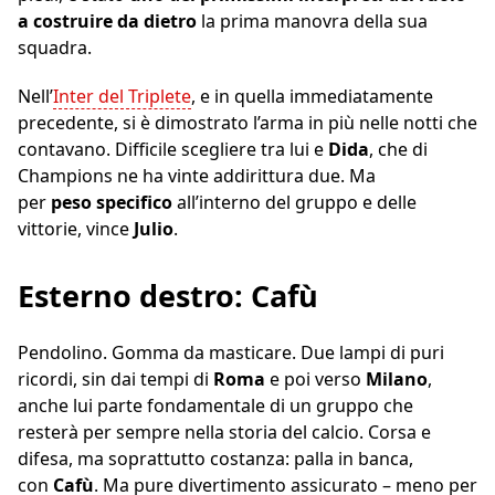
a costruire da dietro
la prima manovra della sua
squadra.
Nell’
Inter del Triplete
, e in quella immediatamente
precedente, si è dimostrato l’arma in più nelle notti che
contavano. Difficile scegliere tra lui e
Dida
, che di
Champions ne ha vinte addirittura due. Ma
per
peso
specifico
all’interno del gruppo e delle
vittorie, vince
Julio
.
Esterno destro: Cafù
Pendolino. Gomma da masticare. Due lampi di puri
ricordi, sin dai tempi di
Roma
e poi verso
Milano
,
anche lui parte fondamentale di un gruppo che
resterà per sempre nella storia del calcio. Corsa e
difesa, ma soprattutto costanza: palla in banca,
con
Cafù
. Ma pure divertimento assicurato – meno per