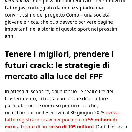
permanenze
, non possiamo dimenticarci del rinnovo di
Fabregas, corteggiato da molte squadre ma
convintissimo del progetto Como – una società
giovane e ricca, che può davvero scrivere pagine
importanti nella storia di questo sport nei prossimi
anni.
Tenere i migliori, prendere i
futuri crack: le strategie di
mercato alla luce del FPF
In attesa di scoprire, dal bilancio, le reali cifre del
trasferimento, si tratta comunque di un affare
particolarmente oneroso per un club che,
ricordiamolo, nell’esercizio al 30 giugno 2025
aveva
fatto registrare ricavi per poco più di
55 milioni di
euro
a fronte di un
rosso di 105 milioni
. Dati di questo