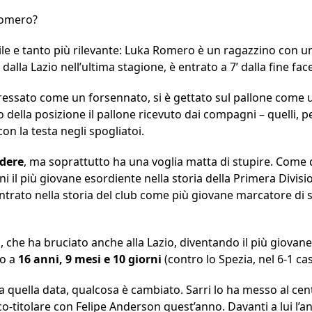
Romero?
le e tanto più rilevante: Luka Romero è un ragazzino con u
dalla Lazio nell’ultima stagione, è entrato a 7’ dalla fine fa
pressato come un forsennato, si è gettato sul pallone come
 della posizione il pallone ricevuto dai compagni – quelli,
on la testa negli spogliatoi.
dere
, ma soprattutto ha una voglia matta di stupire. Come
rni il più giovane esordiente nella storia della Primera Div
entrato nella storia del club come più giovane marcatore di
, che ha bruciato anche alla Lazio, diventando il più giovane
no a
16 anni, 9 mesi e 10 giorni
(contro lo Spezia, nel 6-1 ca
a quella data, qualcosa è cambiato. Sarri lo ha messo al cen
-titolare con Felipe Anderson quest’anno. Davanti a lui l’a