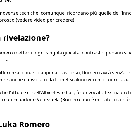
e movenze tecniche, comunque, ricordano più quelle dell’Inno
lorosso (vedere video per credere).
 rivelazione?
mero mette su ogni singola giocata, contrasto, persino sci
tica.
fferenza di quello appena trascorso, Romero avrà senz’altro
nire anche convocato da Lionel Scaloni (vecchio cuore lazial
he l’attuale ct dell’Albiceleste ha già convocato l’ex maiorch
i con Ecuador e Venezuela (Romero non è entrato, ma si è a
 Luka Romero