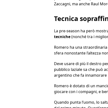
Zaccagni, ma anche Raul Mor
Tecnica sopraffi
La pre-season ha però mostra
tecniche
(nonché tra i migliori
Romero ha una straordinaria f
sfera nonostante l’altezza no
Deve usare di più il destro p
pubblico laziale sa che può acc
argentino che fa innamorare 
Romero è dotato di un mancino
giocare con i compagni, e bene
Quando punta l’uomo, lo salt
dal primo minuto. Quest’anno