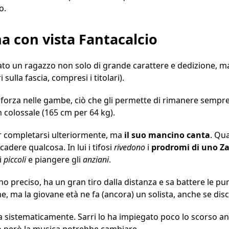
o.
na con vista Fantacalcio
to un ragazzo non solo di grande carattere e dedizione, 
 sulla fascia, compresi i titolari).
orza nelle gambe, ciò che gli permette di rimanere sempre 
n colossale (165 cm per 64 kg).
er completarsi ulteriormente, ma
il suo mancino canta
. Qu
adere qualcosa. In lui i tifosi
rivedono
i
prodromi di uno Za
i
piccoli
e piangere gli
anziani
.
 preciso, ha un gran tiro dalla distanza e sa battere le pun
, ma la giovane età ne fa (ancora) un solista, anche se disc
a sistematicamente. Sarri lo ha impiegato poco lo scorso 
 però la musica potrebbe cambiare.