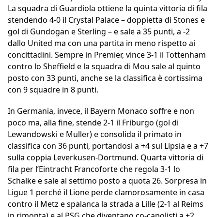
La squadra di Guardiola ottiene la quinta vittoria di fila
stendendo 4-0 il Crystal Palace – doppietta di Stones e
gol di Gundogan e Sterling – e sale a 35 punti, a -2
dallo United ma con una partita in meno rispetto ai
concittadini. Sempre in Premier, vince 3-1 il Tottenham
contro lo Sheffield e la squadra di Mou sale al quinto
posto con 33 punti, anche se la classifica è cortissima
con 9 squadre in 8 punti.
In Germania, invece, il Bayern Monaco soffre e non
poco ma, alla fine, stende 2-1 il Friburgo (gol di
Lewandowski e Muller) e consolida il primato in
classifica con 36 punti, portandosi a +4 sul Lipsia e a +7
sulla coppia Leverkusen-Dortmund. Quarta vittoria di
fila per l’Eintracht Francoforte che regola 3-1 lo
Schalke e sale al settimo posto a quota 26. Sorpresa in
Ligue 1 perché il Lione perde clamorosamente in casa
contro il Metz e spalanca la strada a Lille (2-1 al Reims
in rimonta) e al PSG che diventano co-capolisti a +2