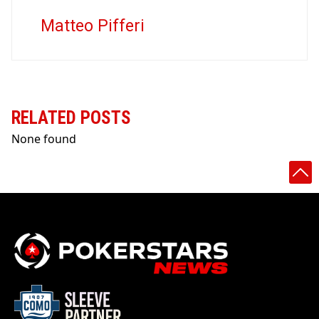
Matteo Pifferi
RELATED POSTS
None found