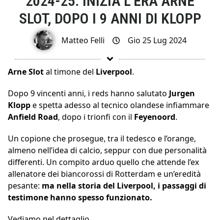
2024-25: INIZIA L’ERA ARNE
SLOT, DOPO I 9 ANNI DI KLOPP
Matteo Felli
Gio 25 Lug 2024
Arne Slot
al timone del
Liverpool
.
Dopo 9 vincenti anni, i reds hanno salutato
Jurgen
Klopp
e spetta adesso al tecnico olandese infiammare
Anfield Road
, dopo i trionfi con il
Feyenoord
.
Un copione che prosegue, tra il tedesco e l’orange,
almeno nell’idea di calcio, seppur con due personalità
differenti. Un compito arduo quello che attende l’ex
allenatore dei biancorossi di Rotterdam e un’eredità
pesante:
ma nella storia del Liverpool, i passaggi di
testimone hanno spesso funzionato.
Vediamo nel dettaglio.