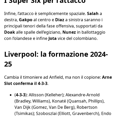
I Super Six per l’attacco
Infine, l’attacco è semplicemente spaziale.
Salah
a
destra,
Gakpo
al centro e
Diaz
a sinistra saranno i
principali tenori della fase offensiva, supportati da
Doak
alle spalle dell’egiziano,
Nunez
in ballottaggio
con l’olandese e infine
Jota
vice del colombiano.
Liverpool: la formazione 2024-
25
Cambia il timoniere ad Anfield, ma non il copione:
Arne
Slot conferma il 4-3-3
.
(
4-3-3
): Allisson (Kelleher); Alexandre-Arnold
(Bradley, Williams), Konaté (Quansah, Phillips),
Van Dijk (Gomez, Van De Berg), Robertson
(Tsimikas); Szoboszlai (Elliott, Gravenberch), Endo