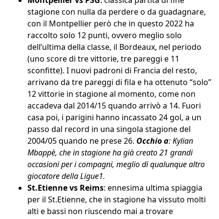
Montpellier vs PSG
: classica partita di fine
stagione con nulla da perdere o da guadagnare,
con il Montpellier però che in questo 2022 ha
raccolto solo 12 punti, ovvero meglio solo
dell’ultima della classe, il Bordeaux, nel periodo
(uno score di tre vittorie, tre pareggi e 11
sconfitte). I nuovi padroni di Francia del resto,
arrivano da tre pareggi di fila e ha ottenuto “solo”
12 vittorie in stagione al momento, come non
accadeva dal 2014/15 quando arrivò a 14. Fuori
casa poi, i parigini hanno incassato 24 gol, a un
passo dal record in una singola stagione del
2004/05 quando ne prese 26.
Occhio a
: Kylian
Mbappè, che in stagione ha già creato 21 grandi
occasioni per i compagni, meglio di qualunque altro
giocatore della Ligue1.
St.Etienne vs Reims
: ennesima ultima spiaggia
per il St.Etienne, che in stagione ha vissuto molti
alti e bassi non riuscendo mai a trovare