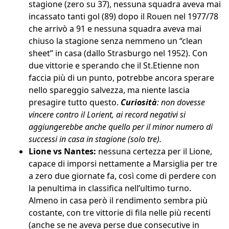
stagione (zero su 37), nessuna squadra aveva mai
incassato tanti gol (89) dopo il Rouen nel 1977/78
che arrivò a 91 e nessuna squadra aveva mai
chiuso la stagione senza nemmeno un “clean
sheet” in casa (dallo Strasburgo nel 1952). Con
due vittorie e sperando che il St.Etienne non
faccia più di un punto, potrebbe ancora sperare
nello spareggio salvezza, ma niente lascia
presagire tutto questo.
Curiosità
: non dovesse
vincere contro il Lorient, ai record negativi si
aggiungerebbe anche quello per il minor numero di
successi in casa in stagione (solo tre).
Lione vs Nantes:
nessuna certezza per il Lione,
capace di imporsi nettamente a Marsiglia per tre
a zero due giornate fa, così come di perdere con
la penultima in classifica nell’ultimo turno.
Almeno in casa però il rendimento sembra più
costante, con tre vittorie di fila nelle più recenti
(anche se ne aveva perse due consecutive in