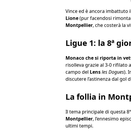
Vince ed è ancora imbattuto i
Lione
(pur facendosi rimonta
Montpellier
, che costerà la v
Ligue 1: la 8ª gio
Monaco che si riporta in vet
risolleva grazie al 3-0 rifilato 
campo del
Lens
les Dogues
). 
discutere l’astinenza dal gol d
La follia in Mon
Il tema principale di questa 8
Montpellier
, l’ennesimo epis
ultimi tempi.