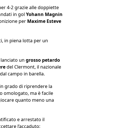
 per 4-2 grazie alle doppiette
andati in gol
Yohann Magnin
monizione per
Maxime Esteve
, in piena lotta per un
a lanciato un
grosso petardo
ere
del Clermont, il nazionale
i dal campo in barella.
in grado di riprendere la
to omologato, ma è facile
à giocare quanto meno una
tificato e arrestato il
ccettare l’accaduto: