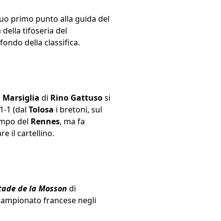
suo primo punto alla guida del
 della tifoseria del
 fondo della classifica.
l
Marsiglia
di
Rino Gattuso
si
1-1 (dal
Tolosa
i bretoni, sul
ampo del
Rennes
, ma fa
e il cartellino.
tade de la Mosson
di
campionato francese negli