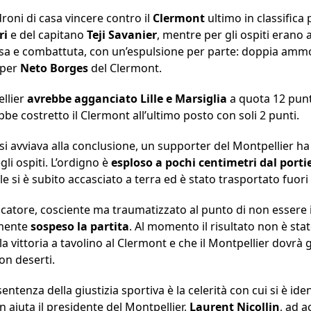
roni di casa vincere contro il
Clermont
ultimo in classifica
ri
e del capitano
Teji Savanier
, mentre per gli ospiti erano 
ensa e combattuta, con un’espulsione per parte: doppia am
 per
Neto Borges
del Clermont.
ellier
avrebbe agganciato Lille e Marsiglia
a quota 12 punti
e costretto il Clermont all’ultimo posto con soli 2 punti.
si avviava alla conclusione, un supporter del Montpellier h
egli ospiti. L’ordigno è
esploso a pochi centimetri dal porti
uale si è subito accasciato a terra ed è stato trasportato fuor
iocatore, cosciente ma traumatizzato al punto di non essere 
vamente
sospeso la partita
. Al momento il risultato non è sta
a vittoria a tavolino al Clermont e che il Montpellier dovr
on deserti.
ntenza della giustizia sportiva è la celerità con cui si è iden
 aiuta il presidente del Montpellier,
Laurent Nicollin
, ad a