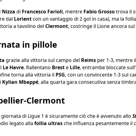
l
Nizza
di
Francesco Farioli
, mentre
Fabio Grosso
trova il 
re dal
Lorient
con un vantaggio di 2 gol in casa), ma la follia
ittoria a tavolino del
Clermont
, costringe il Lione ancora sul
rnata in pillole
ta
grazie alla vittoria sul campo del
Reims
per 1-3, mentre i
al
Le Havre
. Rallentano
Brest
e
Lille
, entrambe bloccate sull’
Infine torna alla vittoria il
PSG
, con un convincente 1-3 sul c
i
Kylian Mbappé
, alla quarta gara consecutiva senza timbrar
tpellier-Clermont
ª giornata di Ligue 1 è sicuramente ciò che è avvenuto allo
S
odio legato alla
follia ultras
che influenza pesantemente il 