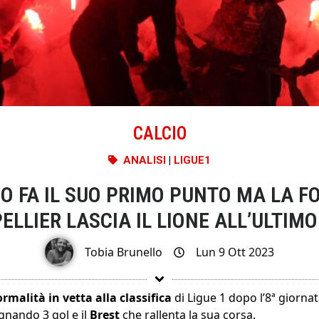
CALCIO
ANALISI
|
LIGUE1
SO FA IL SUO PRIMO PUNTO MA LA FO
LLIER LASCIA IL LIONE ALL’ULTIM
Tobia Brunello
Lun 9 Ott 2023
rmalità in vetta alla classifica
di Ligue 1 dopo l’8ª giorna
gnando 3 gol e il
Brest
che rallenta la sua corsa.