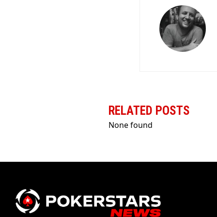
RELATED POSTS
None found