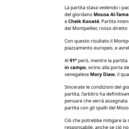
La partita stava vedendo i pad
del giordano
Mousa Al-Tama
e
Cheik Konaté
. Partita int
del Montpellier, rosso diretto
Con questo risultato il Montp
piazzamento europeo, e avrebb
Al
91°
però, mentre la partita 
in campo
, vicino alla porta d
senegalese
Mory Diaw
, il q
Sincerate le condizioni del g
partita, l’arbitro ha definiti
pensare che verrà assegnata l
partita con gli spalti del Moss
Ciò che potrebbe mitigare la se
responsabile, anche se ciò non