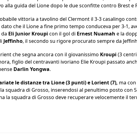
vo alla guida del Lione dopo le due sconfitte contro Brest e 
obabile vittoria a tavolino del Clermont il 3-3 casalingo cont
o, dato che il Lione a fine primo tempo conduceva per 3-1, ave
o da
Eli Junior Kroupi
con il gol di
Ernest Nuamah
e la dopp
di
Jeffinho
, il secondo su rigore procurato sempre da Jeffinh
l Lorient che segna ancora con il giovanissimo
Kroupi
(3 centr
ora, figlio del centravanti ivoriano Elie Kroupi passato anche
unense
Darlin Yongwa
.
ariate le distanze tra Lione (3 punti) e Lorient (7),
ma con l
la squadra di Grosso, inserendosi al penultimo posto con 5 p
, ma la squadra di Grosso deve recuperare velocemente il te