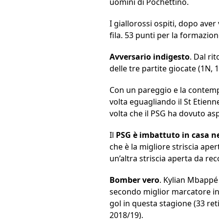
uomini di Pochettino.
I giallorossi ospiti, dopo aver 
fila. 53 punti per la formazio
Avversario indigesto
. Dal r
delle tre partite giocate (1N,
Con un pareggio e la contempo
volta eguagliando il St Etienn
volta che il PSG ha dovuto asp
Il
PSG è imbattuto in casa nel
che è la migliore striscia ap
un’altra striscia aperta da rec
Bomber vero
. Kylian Mbappé 
secondo miglior marcatore in L
gol in questa stagione (33 ret
2018/19).