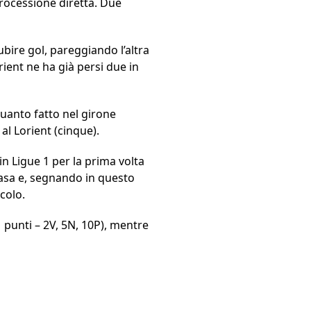
trocessione diretta. Due
bire gol, pareggiando l’altra
rient ne ha già persi due in
quanto fatto nel girone
al Lorient (cinque).
in Ligue 1 per la prima volta
 casa e, segnando in questo
colo.
1 punti – 2V, 5N, 10P), mentre