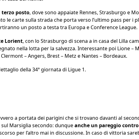
l terzo posto
, dove sono appaiate Rennes, Strasburgo e Mon
o le carte sulla strada che porta verso l’ultimo pass per i 
artiranno un posto a testa tra Europa e Conference League.
te Lorient
, con lo Strasburgo di scena a in casa del Lilla c
pegnato nella lotta per la salvezza. Interessante poi Lione – 
 Clermont – Angers, Brest – Metz e Nantes – Bordeaux.
ttaglio della 34ª giornata di Ligue 1.
davvero a portata dei parigini che si trovano davanti al secon
io sul Marsiglia secondo: dunque
anche un pareggio contro 
corso per l’altro mai in discussione. In caso di vittoria sareb