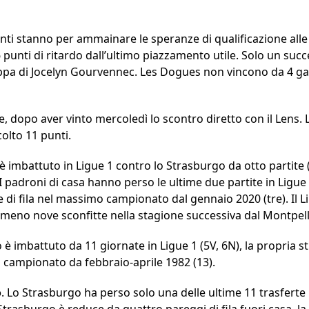
unti stanno per ammainare le speranze di qualificazione al
unti di ritardo dall’ultimo piazzamento utile. Solo un succe
ruppa di Jocelyn Gourvennec. Les Dogues non vincono da 4 g
lle, dopo aver vinto mercoledì lo scontro diretto con il Lens.
colto 11 punti.
lle è imbattuto in Ligue 1 contro lo Strasburgo da otto partite 
. I padroni di casa hanno perso le ultime due partite in Ligue
e di fila nel massimo campionato dal gennaio 2020 (tre). Il L
lmeno nove sconfitte nella stagione successiva dal Montpelli
 è imbattuto da 11 giornate in Ligue 1 (5V, 6N), la propria st
 campionato da febbraio-aprile 1982 (13).
o
. Lo Strasburgo ha perso solo una delle ultime 11 trasferte i
trasburgo è reduce da quattro pareggi di fila fuori casa, la 