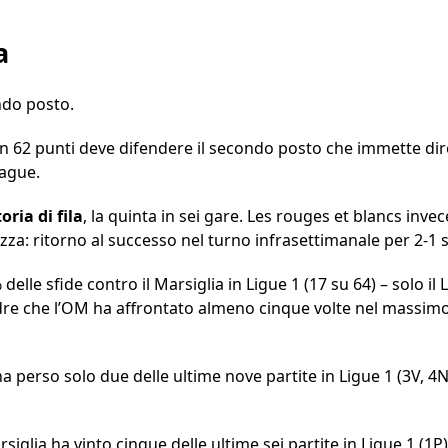
a
ndo posto.
 62 punti deve difendere il secondo posto che immette dire
ague.
ria di fila
, la quinta in sei gare. Les rouges et blancs inv
zza: ritorno al successo nel turno infrasettimanale per 2-1 su
 delle sfide contro il Marsiglia in Ligue 1 (17 su 64) – solo i
adre che l’OM ha affrontato almeno cinque volte nel massim
 ha perso solo due delle ultime nove partite in Ligue 1 (3V, 
arsiglia ha vinto cinque delle ultime sei partite in Ligue 1 