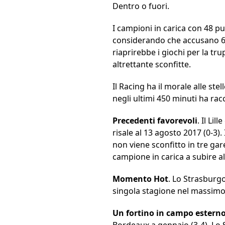
Dentro o fuori.
I campioni in carica con 48 p
considerando che accusano 6 p
riaprirebbe i giochi per la t
altrettante sconfitte.
Il Racing ha il morale alle ste
negli ultimi 450 minuti ha rac
Precedenti favorevoli
. Il Li
risale al 13 agosto 2017 (0-3)
non viene sconfitto in tre gar
campione in carica a subire a
Momento Hot
. Lo Strasburgo
singola stagione nel massimo
Un fortino in campo estern
Bordeaux a gennaio (3-4). Lo S