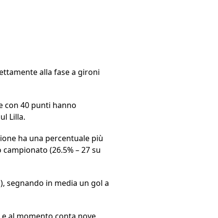
ttamente alla fase a gironi
ece con 40 punti hanno
l Lilla.
l Lione ha una percentuale più
o campionato (26.5% – 27 su
4N), segnando in media un gol a
(1P) e al momento conta nove