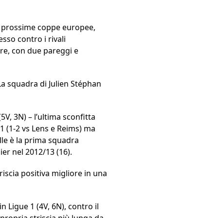
le prossime coppe europee,
sso contro i rivali
are, con due pareggi e
 La squadra di Julien Stéphan
(5V, 3N) – l’ultima sconfitta
 1 (1-2 vs Lens e Reims) ma
ille è la prima squadra
er nel 2012/13 (16).
riscia positiva migliore in una
n Ligue 1 (4V, 6N), contro il
propria striscia più lunga da