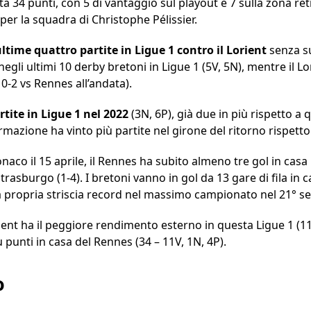
a 34 punti, con 5 di vantaggio sul playout e 7 sulla zona re
 per la squadra di Christophe Pélissier.
ltime quattro partite in Ligue 1 contro il Lorient
senza su
egli ultimi 10 derby bretoni in Ligue 1 (5V, 5N), mentre il Lo
 0-2 vs Rennes all’andata).
tite in Ligue 1 nel 2022
(3N, 6P), già due in più rispetto a 
mazione ha vinto più partite nel girone del ritorno rispetto 
onaco il 15 aprile, il Rennes ha subito almeno tre gol in casa 
rasburgo (1-4). I bretoni vanno in gol da 13 gare di fila in
a propria striscia record nel massimo campionato nel 21° se
orient ha il peggiore rendimento esterno in questa Ligue 1 (1
ù punti in casa del Rennes (34 – 11V, 1N, 4P).
o