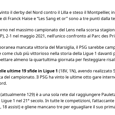
vinto il derby del Nord contro il Lilla e steso il Montpellier, 
ne di Franck Haise e “Les Sang et or” sono a tre punti dalla t
itorno nel massimo campionato del Lens nella scorsa stagione
 1P), 2-1 nel maggio 2021, nell’unico confronto al Parc des Pr
ranea mancata vittoria del Marsiglia, il PSG sarebbe campi
e come club più vittorioso nella storia della Ligue 1 davanti 
ettare almeno la quartultima giornata per festeggiare risale
le ultime 19 sfide in Ligue 1
(18V, 1N), avendo realizzato 5
erta del campionato. Il PSG ha vinto le ultime otto gare int
ord.
(attualmente 129) è a una sola rete dal raggiungere Pauleta 
igue 1 nel 21° secolo. In tutte le competizioni, l’attaccant
i, 18 assist) e gliene mancano tre per eguagliare il suo prim