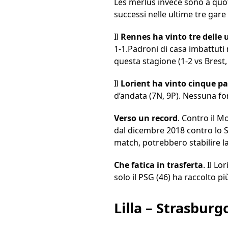
Les merlus invece sono a quot
successi nelle ultime tre gare
Il
Rennes ha vinto tre delle u
1-1.Padroni di casa imbattuti n
questa stagione (1-2 vs Brest,
Il
Lorient ha vinto cinque par
d’andata (7N, 9P). Nessuna for
Verso un record
. Contro il M
dal dicembre 2018 contro lo St
match, potrebbero stabilire l
Che fatica in trasferta
. Il L
solo il PSG (46) ha raccolto pi
Lilla – Strasburg